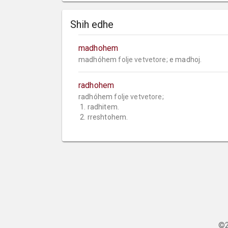
Shih edhe
madhohem
madhóhem 
folje vetvetore;
 e madhoj.
radhohem
radhóhem 
folje vetvetore;
 1. radhitem.

 2. rreshtohem.
©