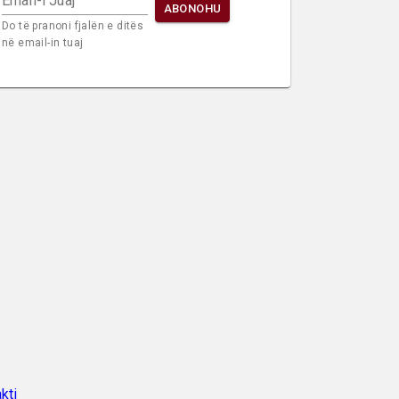
Email-i Juaj
ABONOHU
Do të pranoni fjalën e ditës
në email-in tuaj
kti