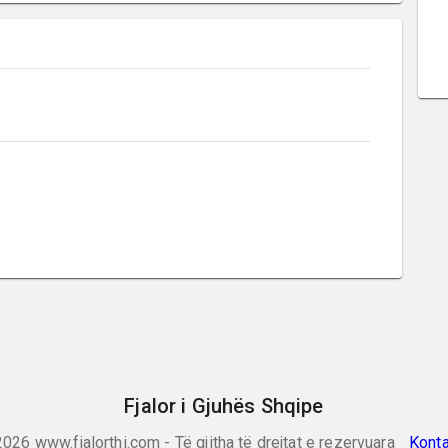
Fjalor i Gjuhës Shqipe
2026
www.fjalorthi.com - Të gjitha të drejtat e rezervuara
Konta