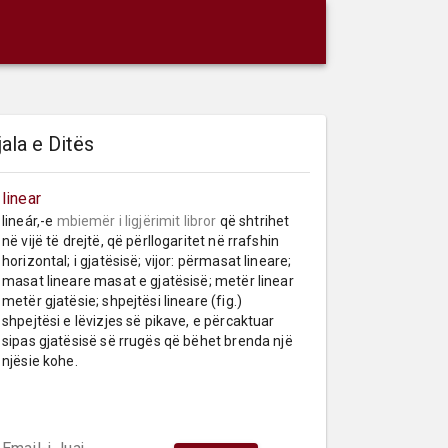
jala e Ditës
linear
lineár,-e 
mbiemër
i ligjërimit libror
 që shtrihet 
në vijë të drejtë, që përllogaritet në rrafshin 
horizontal; i gjatësisë; vijor: përmasat lineare; 
masat lineare masat e gjatësisë; metër linear 
metër gjatësie; shpejtësi lineare (fig.) 
shpejtësi e lëvizjes së pikave, e përcaktuar 
sipas gjatësisë së rrugës që bëhet brenda një 
njësie kohe.