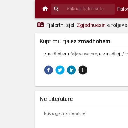
Fjalo
Fjalorthi sjell
Zgjedhuesin
e foljeve
Kuptimi i fjalës
zmadhohem
zmadhóhem 
 e zmadhoj. / 
folje vetvetore;
t
Në Literaturë
Nuk u gjet në literaturë