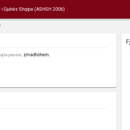
r i Gjuhës Shqipe (ASHSH 2006)
!
F
 zmadhóhem.
rajta pësore;