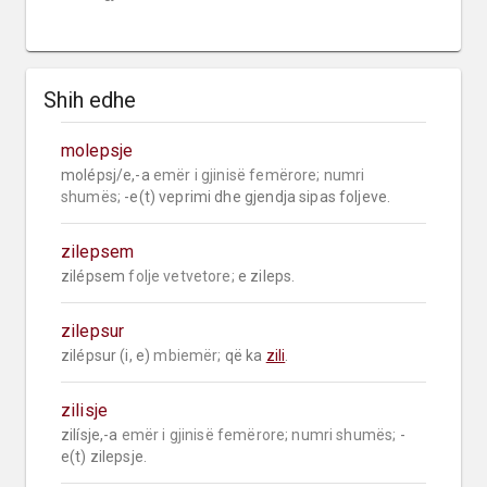
Shih edhe
molepsje
molépsj/e,-a 
emër i gjinisë femërore;
numri 
shumës;
 -e(t) veprimi dhe gjendja sipas foljeve.
zilepsem
zilépsem 
folje vetvetore;
 e zileps.
zilepsur
zilépsur (i, e) 
mbiemër;
 që ka 
zili
.
zilisje
zilísje,-a 
emër i gjinisë femërore;
numri shumës;
 -
e(t) zilepsje.