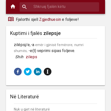
Fjalorthi sjell
Zgjedhuesin
e foljeve!
Kuptimi i fjalës
zilepsje
zilépsj/e,-a 
emër i gjinisë femërore;
numri 
 -e(t) veprimi sipas foljeve.
shumës;
 Shih 
zileps
Në Literaturë
Nuk u gjet në literaturë