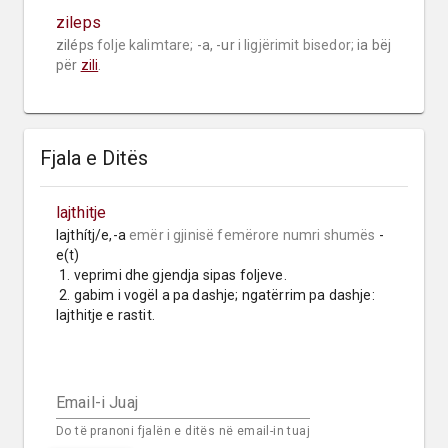
zileps
ziléps 
folje kalimtare;
 -a, -ur 
i ligjërimit bisedor;
 ia bëj 
për 
zili
.
Fjala e Ditës
lajthitje
lajthítj/e,-a 
emër i gjinisë femërore
numri shumës
 -
e(t)

 1. veprimi dhe gjendja sipas foljeve.

 2. gabim i vogël a pa dashje; ngatërrim pa dashje: 
lajthitje e rastit.
Email-i Juaj
Do të pranoni fjalën e ditës në email-in tuaj