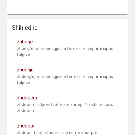
Shih edhe
zhbërje
zhbërj/e,-a  
emër i gjinisë femërore;
 veprimi sipas 
foljeve.
zhdehje
zhdéhj/e,-a 
emër i gjinisë femërore;
 veprimi sipas 
foljeve.
zhdëpem
zhdëpem 
folje vetvetore;
 e zhdëp. / 
trajta pësore;
zhdëpem.
zhdëpur
zhdëpur (i, e) 
mbiemër;
 që është zhdëpur.