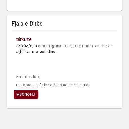
Fjala e Ditës
tërkuzë
tërkúz/ë,-a 
emër i gjinisë femërore
numri shumës
 -
a(t) litar me lesh dhie.
Email-i Juaj
Do të pranoni fjalën e ditës në email-in tuaj
ABONOHU