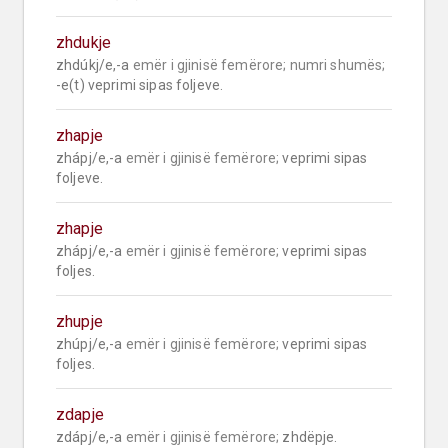
zhdukje
zhdúkj/e,-a 
emër i gjinisë femërore;
numri shumës;
-e(t) veprimi sipas foljeve.
zhapje
zhápj/e,-a 
emër i gjinisë femërore;
 veprimi sipas 
foljeve.
zhapje
zhápj/e,-a 
emër i gjinisë femërore;
 veprimi sipas 
foljes.
zhupje
zhúpj/e,-a 
emër i gjinisë femërore;
 veprimi sipas 
foljes.
zdapje
zdápj/e,-a 
emër i gjinisë femërore;
 zhdëpje.