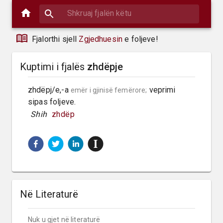
Fjalorthi sjell
Zgjedhuesin
e foljeve!
Kuptimi i fjalës
zhdëpje
zhdëpj/e,-a 
 veprimi 
emër i gjinisë femërore;
sipas foljeve.
 Shih 
zhdëp
Në Literaturë
Nuk u gjet në literaturë