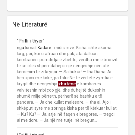
Në Literaturë
"Prilli i thyer"
nga
Ismail Kadare
...midis reve. Kisha ishte akoma
larg, por, kur u afruan dhe pak, ata dalluan
këmbanën, përndritja e zbehtë, verdha me e bronzit
të së cilës shpërndahej si një nënqeshje nën atë
kërcënim të zi kryqor. — Sa bukur! — tha Diana. Ai
bëri «po» me kokë, pa folur.Në të vërtetë zymtia e
zbutëse
kryqit dhe nënqeshja
e kambanës
valviteshin mbi çdo gjë, dhe duhej të dukeshin
shumë milje përreth, përherë së bashku e të
pandara. — Ja dhe kullat malësore, — tha ai. Ajo i
shkëputi sytë me zor nga kisha për të kërkuar kullat.
— Ku? Ku? — Ja, atje, në faqen e bregores, — tregoi
ai me dore, — Ja një më tutje, në bregun...