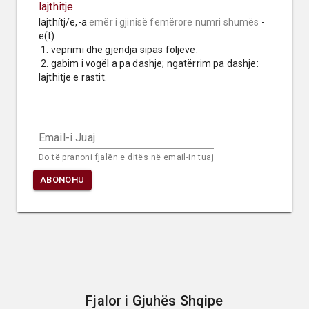
lajthitje
lajthítj/e,-a 
emër i gjinisë femërore
numri shumës
 -
e(t)

 1. veprimi dhe gjendja sipas foljeve.

 2. gabim i vogël a pa dashje; ngatërrim pa dashje: 
lajthitje e rastit.
Email-i Juaj
Do të pranoni fjalën e ditës në email-in tuaj
ABONOHU
Fjalor i Gjuhës Shqipe