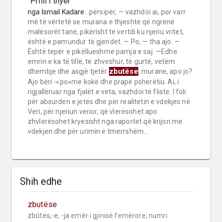
"Prilli i thyer"
nga
Ismail Kadare
...përsipër, — vazhdoi ai, por varr
më të vërtetë se murana e thjeshtë që ngrënë
malësorët tanë, pikërisht te vertdi ku njeriu vritet,
është e pamundur të gjendet. — Po, — tha ajo. —
Është tepër e pikëllueshme pamja e saj. —Edhe
emrin e ka të tillë, të zhveshur, të gurtë, vetëm
zbutëse
dhembje dhe asgjë tjetër
, murane, apo jo?
Ajo bëri -«po»me kokë dhe prapë psherëtiu. Ai, i
rigjallëruar nga fjalët e veta, vazhdoi të fliste. I foli
për absurden e jetës dhe për realitetin e vdekjes në
Veri, për njeriun verior, që vlerësohet apo
zhvlerësohet kryesisht nga raportet që krijon me
vdekjen dhe për urimin e tmerrshëm...
Shih edhe
zbutëse
zbútës,-e, -ja 
emër i gjinisë femërore;
numri 