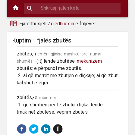
Fjalorthi sjell
Zgjedhuesin
e foljeve!
Kuptimi i fjalës
zbutës
zbútës,-i 
emër i gjinisë mashkullore;
numri 
 -(it) lëndë zbutëse; 
mekanizëm
shumës;
zbutës: e përpunoi me zbutës.

 2. ai që merret me zbutjen e diçkaje; ai që zbut 
kafshët e egra.
zbútës,-e 
mbiemër;
 1. që shërben për të zbutur diçka: lëndë 
(makinë) zbutëse; veprim zbutës.