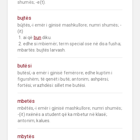
shumës;
 -e(t).
bujtës
bújtës,-i 
emër i gjinisë mashkullore;
numri shumës;
 -
(it)

 1. ai që 
bun
 diku.

 2. edhe si 
mbiemër;
term special ose në disa fusha;
mbartës: bujtës larvash.
butësi
butësí,-a 
emër i gjinisë femërore;
 edhe 
kuptim i 
figurshëm;
 të qenët i butë; 
antonim;
 ashpërsi; 
fortësi; vrazhdësi: sillet me butësi.
mbetës
mbétës,-i 
emër i gjinisë mashkullore;
numri shumës;
-(it) nxënës a student që ka mbetur në klasë; 
antonim;
 kalues.
mbytës