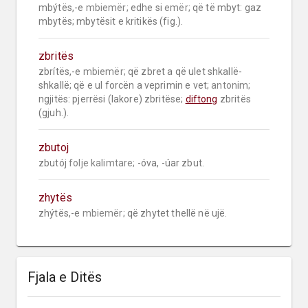
mbýtës,-e 
mbiemër;
 edhe si 
emër;
 që të mbyt: gaz 
mbytës; mbytësit e kritikës (fig.).
zbritës
zbrítës,-e 
mbiemër;
 që zbret a që ulet shkallë-
shkallë; që e ul forcën a veprimin e vet; 
antonim;
ngjitës: pjerrësi (lakore) zbritëse; 
diftong
 zbritës 
(gjuh.).
zbutoj
zbutój 
folje kalimtare;
 -óva, -úar zbut.
zhytës
zhýtës,-e 
mbiemër;
 që zhytet thellë në ujë.
Fjala e Ditës