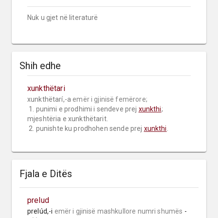
Nuk u gjet në literaturë
Shih edhe
xunkthëtari
xunkthëtarí,-a 
emër i gjinisë femërore;
 1. punimi e prodhimi i sendeve prej 
xunkthi
; 
mjeshtëria e xunkthëtarit.

 2. punishte ku prodhohen sende prej 
xunkthi
.
Fjala e Ditës
prelud
prelúd,-i 
emër i gjinisë mashkullore
numri shumës
 -