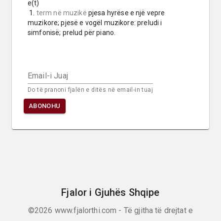
e(t)

 1. 
term në muzikë
 pjesa hyrëse e një vepre 
muzikore; pjesë e vogël muzikore: preludi i 
simfonisë; prelud për piano.
Email-i Juaj
Do të pranoni fjalën e ditës në email-in tuaj
ABONOHU
Fjalor i Gjuhës Shqipe
©2026
www.fjalorthi.com - Të gjitha të drejtat e