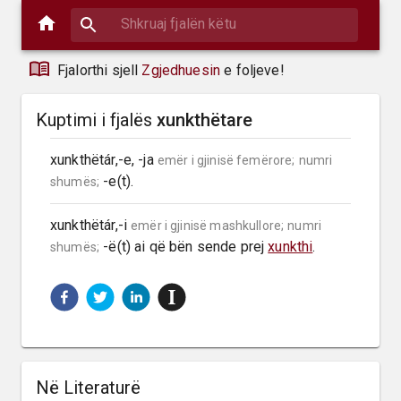
Fjalorthi sjell
Zgjedhuesin
e foljeve!
Kuptimi i fjalës
xunkthëtare
xunkthëtár,-e, -ja 
emër i gjinisë femërore;
numri 
 -e(t).
shumës;
xunkthëtár,-i 
emër i gjinisë mashkullore;
numri 
 -ë(t) ai që bën sende prej 
xunkthi
.
shumës;
Në Literaturë