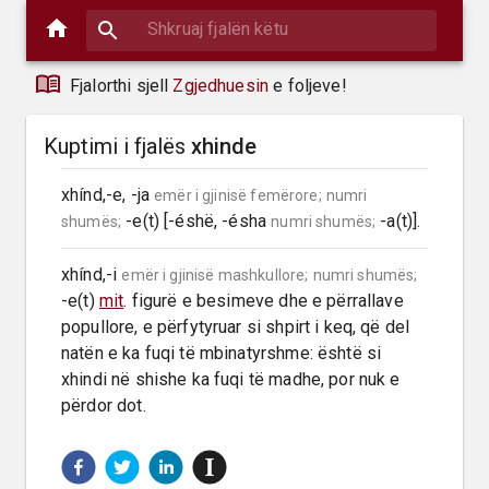
Fjalorthi sjell
Zgjedhuesin
e foljeve!
Kuptimi i fjalës
xhinde
xhínd,-e, -ja 
emër i gjinisë femërore;
numri 
 -e(t) [-éshë, -ésha 
 -a(t)].
shumës;
numri shumës;
xhínd,-i 
emër i gjinisë mashkullore;
numri shumës;
-e(t) 
mit
. figurë e besimeve dhe e përrallave 
popullore, e përfytyruar si shpirt i keq, që del 
natën e ka fuqi të mbinatyrshme: është si 
xhindi në shishe ka fuqi të madhe, por nuk e 
përdor dot.