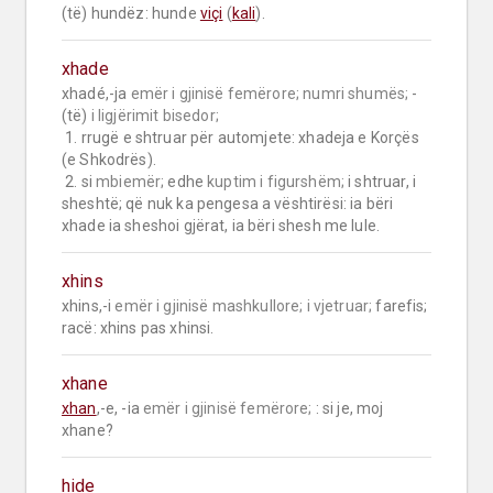
(të) hundëz: hunde 
viçi
 (
kali
).
xhade
xhadé,-ja 
emër i gjinisë femërore;
numri shumës;
 -
(të) 
i ligjërimit bisedor;
 1. rrugë e shtruar për automjete: xhadeja e Korçës 
(e Shkodrës).

 2. si 
mbiemër;
 edhe 
kuptim i figurshëm;
 i shtruar, i 
sheshtë; që nuk ka pengesa a vështirësi: ia bëri 
xhade ia sheshoi gjërat, ia bëri shesh me lule.
xhins
xhins,-i 
emër i gjinisë mashkullore;
i vjetruar;
 farefis; 
racë: xhins pas xhinsi.
xhane
xhan
,-e, -ia 
emër i gjinisë femërore;
 : si je, moj 
xhane?
hide