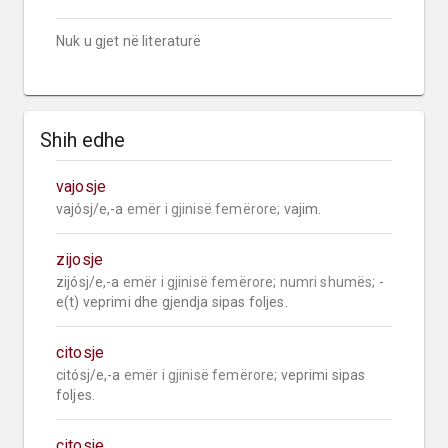
Nuk u gjet në literaturë
Shih edhe
vajosje
vajósj/e,-a 
emër i gjinisë femërore;
 vajim.
zijosje
zijósj/e,-a 
emër i gjinisë femërore;
numri shumës;
 -
e(t) veprimi dhe gjendja sipas foljes.
citosje
citósj/e,-a 
emër i gjinisë femërore;
 veprimi sipas 
foljes.
citosje