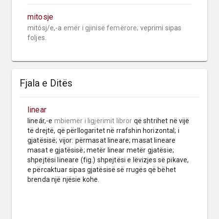
mitosje
mitósj/e,-a 
emër i gjinisë femërore;
 veprimi sipas 
foljes.
Fjala e Ditës
linear
lineár,-e 
mbiemër
i ligjërimit libror
 që shtrihet në vijë 
të drejtë, që përllogaritet në rrafshin horizontal; i 
gjatësisë; vijor: përmasat lineare; masat lineare 
masat e gjatësisë; metër linear metër gjatësie; 
shpejtësi lineare (fig.) shpejtësi e lëvizjes së pikave, 
e përcaktuar sipas gjatësisë së rrugës që bëhet 
brenda një njësie kohe.