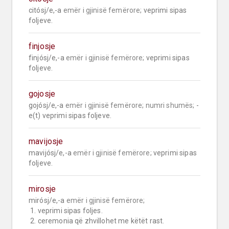
citósj/e,-a 
emër i gjinisë femërore;
 veprimi sipas 
foljeve.
finjosje
finjósj/e,-a 
emër i gjinisë femërore;
 veprimi sipas 
foljeve.
gojosje
gojósj/e,-a 
emër i gjinisë femërore;
numri shumës;
 -
e(t) veprimi sipas foljeve.
mavijosje
mavijósj/e,-a 
emër i gjinisë femërore;
 veprimi sipas 
foljeve.
mirosje
mirósj/e,-a 
emër i gjinisë femërore;
 1. veprimi sipas foljes.

 2. ceremonia që zhvillohet me këtët rast.