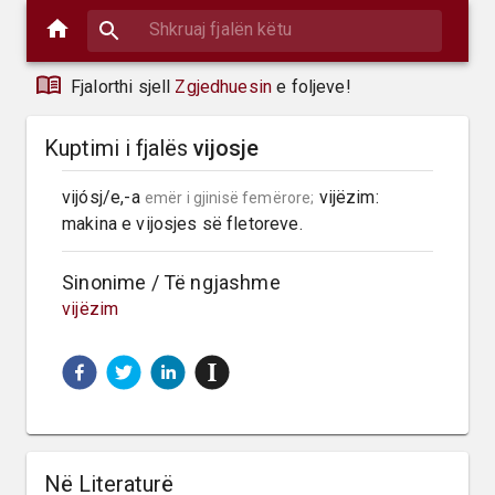
Fjalorthi sjell
Zgjedhuesin
e foljeve!
Kuptimi i fjalës
vijosje
vijósj/e,-a 
 vijëzim: 
emër i gjinisë femërore;
makina e vijosjes së fletoreve.
Sinonime / Të ngjashme
vijëzim
Në Literaturë