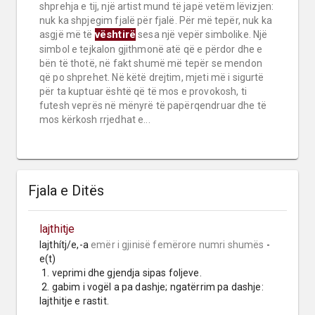
shprehja e tij, një artist mund të japë vetëm lëvizjen:
nuk ka shpjegim fjalë për fjalë. Për më tepër, nuk ka
vështirë
asgjë më të
sesa një vepër simbolike. Një
simbol e tejkalon gjithmonë atë që e përdor dhe e
bën të thotë, në fakt shumë më tepër se mendon
që po shprehet. Në këtë drejtim, mjeti më i sigurtë
për ta kuptuar është që të mos e provokosh, ti
futesh veprës në mënyrë të papërqendruar dhe të
mos kërkosh rrjedhat e...
Fjala e Ditës
lajthitje
lajthítj/e,-a 
emër i gjinisë femërore
numri shumës
 -
e(t)

 1. veprimi dhe gjendja sipas foljeve.

 2. gabim i vogël a pa dashje; ngatërrim pa dashje: 
lajthitje e rastit.