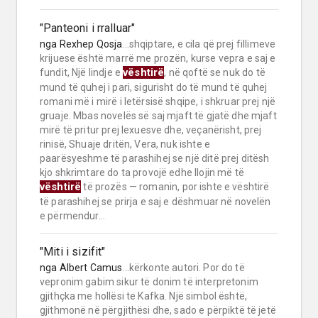
"Panteoni i rralluar"
nga
Rexhep Qosja
...shqiptare, e cila që prej fillimeve
krijuese është marrë me prozën, kurse vepra e saj e
vështirë
fundit, Një lindje e
, në qoftë se nuk do të
mund të quhej i pari, sigurisht do të mund të quhej
romani më i mirë i letërsisë shqipe, i shkruar prej një
gruaje. Mbas novelës së saj mjaft të gjatë dhe mjaft
mirë të pritur prej lexuesve dhe, veçanërisht, prej
rinisë, Shuaje dritën, Vera, nuk ishte e
paarësyeshme të parashihej se një ditë prej ditësh
kjo shkrimtare do ta provojë edhe llojin më të
vështirë
të prozës — romanin, por ishte e vështirë
të parashihej se prirja e saj e dëshmuar në novelën
e përmendur...
"Miti i sizifit"
nga
Albert Camus
...kërkonte autori. Por do të
vepronim gabim sikur të donim të interpretonim
gjithçka me hollësi te Kafka. Një simbol është,
gjithmonë në përgjithësi dhe, sado e përpiktë të jetë