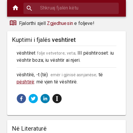
Fjalorthi sjell
Zgjedhuesin
e foljeve!
Kuptimi i fjalës
veshtiret
vështíret 
 III pështiroset: iu 
folje vetvetore;
veta;
vështir boza; iu vështir ai njeri.
vështírë, -t (të)  
 të 
emër i gjinisë asnjanëse;
pështirë
: më vjen të vështirë.
Në Literaturë