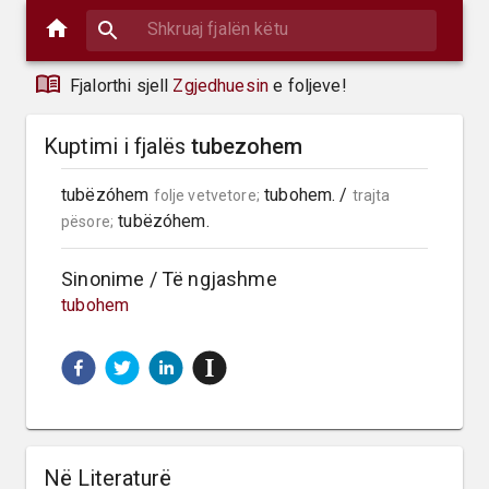
Fjalorthi sjell
Zgjedhuesin
e foljeve!
Kuptimi i fjalës
tubezohem
tubëzóhem 
 tubohem. / 
folje vetvetore;
trajta 
 tubëzóhem.
pësore;
Sinonime / Të ngjashme
tubohem
Në Literaturë