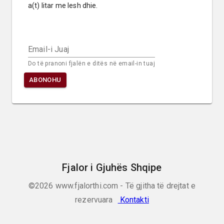
a(t) litar me lesh dhie.
Email-i Juaj
Do të pranoni fjalën e ditës në email-in tuaj
ABONOHU
Fjalor i Gjuhës Shqipe
©2026
www.fjalorthi.com - Të gjitha të drejtat e
rezervuara
Kontakti