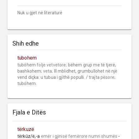
Nuk u gjet në literaturë
Shih edhe
tubohem
tubóhem 
folje vetvetore;
 bëhem grup me të tjerë, 
bashkohem; 
veta;
 III mblidhet, grumbullohet në një 
vend diçka: u tubua i gjithë populli. / 
trajta pësore;
tubóhem.
Fjala e Ditës
tërkuzë
tërkúz/ë,-a 
emër i gjinisë femërore
numri shumës
 -