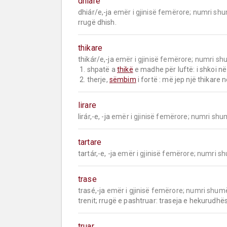
dhiare
dhiár/e,-ja 
emër i gjinisë femërore;
numri shu
rrugë dhish.
thikare
thikár/e,-ja 
emër i gjinisë femërore;
numri sh
 1. shpatë a 
thikë
 e madhe për luftë: i shkoi në 
 2. therje, 
sëmbim
 i fortë : më jep një thikare 
lirare
lirár,-e, -ja 
emër i gjinisë femërore;
numri shu
tartare
tartár,-e, -ja 
emër i gjinisë femërore;
numri s
trase
trasé,-ja 
emër i gjinisë femërore;
numri shum
trenit; rrugë e pashtruar: traseja e hekurudhës
truar