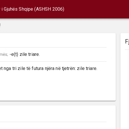
r i Gjuhës Shqipe (ASHSH 2006)
!
F
 -e(t) zile triare.
mës;
 nga tri zile të futura njëra në tjetrën: zile triare.