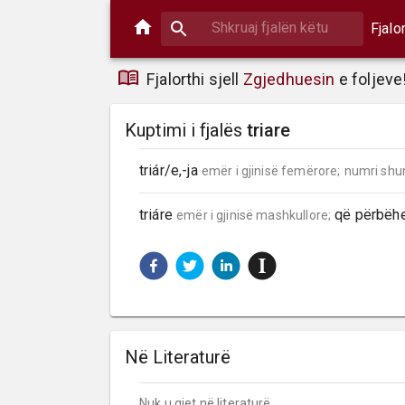
Fjalo
Fjalorthi sjell
Zgjedhuesin
e foljeve
Kuptimi i fjalës
triare
triár/e,-ja 
emër i gjinisë femërore;
numri shu
triáre 
 që përbëhet
emër i gjinisë mashkullore;
Në Literaturë
Nuk u gjet në literaturë