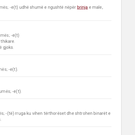
mës;
 -e(t) udhë shumë e ngushtë nëpër 
brinja
 e male, 
umës;
 -e(t)

thikare.

në gjoks.
mës;
 -e(t).
humës;
 -e(t).
ës;
 -(të) rruga ku vihen tërthorëset dhe shtrohen binarët e 
.