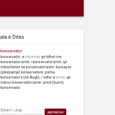
jala e Ditës
konservator
konservatór,-e 
mbiemër
 që lidhet me 
konservatorizmin, i konservatorizmit; që 
mbështetet në konservatorizëm: koncepte 
(pikëpamje) konservatore; partia 
konservatore (në Angli); / edhe si 
emër
, që 
mbron konservatorizmin: prind (burrë) 
konservator.
Email-i Juaj
ABONOHU