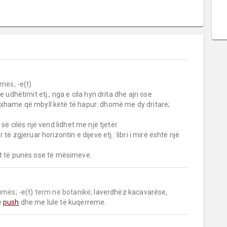
umës;
 -e(t)

xhame që mbyll këtë të hapur: dhomë me dy dritare; 
së cilës një vend lidhet me një tjetër.

të zgjeruar horizontin e dijeve etj.: libri i mirë është një 
rit të punës ose të mësimeve.
umës;
 -e(t) 
term në botanikë;
 laverdhëz kacavarëse, 
 
push
 dhe me lule të kuqërreme.