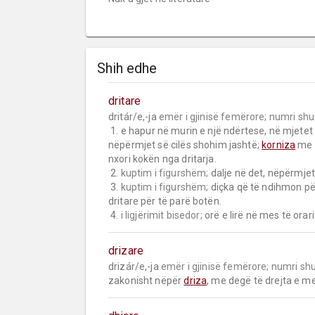
Shih edhe
dritare
dritár/e,-ja 
emër i gjinisë femërore;
numri sh
 1. e hapur në murin e një ndërtese, në mjetet e udhëtimit etj., nga e cila hyn drita dhe ajri ose 
nëpërmjet së cilës shohim jashtë; 
korniza
 me 
nxori kokën nga dritarja.

 2. 
kuptim i figurshëm;
 dalje në det, nëpërmjet 
 3. 
kuptim i figurshëm;
 diçka që të ndihmon për 
dritare për të parë botën.

 4. 
i ligjërimit bisedor;
 orë e lirë në mes të ora
drizare
drizár/e,-ja 
emër i gjinisë femërore;
numri sh
zakonisht nëpër 
driza
, me degë të drejta e me