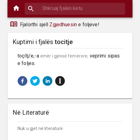
Fjalorthi sjell
Zgjedhuesin
e foljeve!
Kuptimi i fjalës
tocitje
toçítj/e,-a 
 veprimi sipas 
emër i gjinisë femërore;
e foljes.
Në Literaturë
Nuk u gjet në literaturë