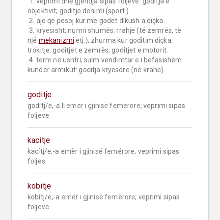
 1. veprimi dhe gjendja sipas foljeve: goditja e 
objektivit; goditje dënimi (sport.).

 2. ajo që pësoj kur më godet dikush a diçka.

 3. 
kryesisht;
numri shumës;
 rrahje (të zemrës, të 
një 
mekanizmi
 etj.); zhurma kur goditim diçka, 
trokitje: goditjet e zemrës; goditjet e motorit.

 4. 
term në ushtri;
 sulm vendimtar e i befasishëm 
kundër armikut: goditja kryesore (në krahë).
goditje
godítj/e,-a II 
emër i gjinisë femërore;
 veprimi sipas 
foljeve.
kacitje
kacítj/e,-a 
emër i gjinisë femërore;
 veprimi sipas 
foljes.
kobitje
kobítj/e,-a 
emër i gjinisë femërore;
 veprimi sipas 
foljeve.