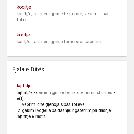
koqitje
koqítj/e,-a 
emër i gjinisë femërore;
 veprimi sipas 
foljes.
koritje
korítj/e,-ja 
emër i gjinisë femërore;
 turpërim.
Fjala e Ditës
lajthitje
lajthítj/e,-a 
emër i gjinisë femërore
numri shumës
 -
e(t)

 1. veprimi dhe gjendja sipas foljeve.

 2. gabim i vogël a pa dashje; ngatërrim pa dashje: 
lajthitje e rastit.