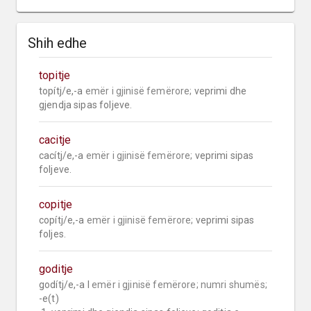
Shih edhe
topitje
topítj/e,-a 
emër i gjinisë femërore;
 veprimi dhe 
gjendja sipas foljeve.
cacitje
cacítj/e,-a 
emër i gjinisë femërore;
 veprimi sipas 
foljeve.
copitje
copítj/e,-a 
emër i gjinisë femërore;
 veprimi sipas 
foljes.
goditje
godítj/e,-a I 
emër i gjinisë femërore;
numri shumës;
-e(t)
