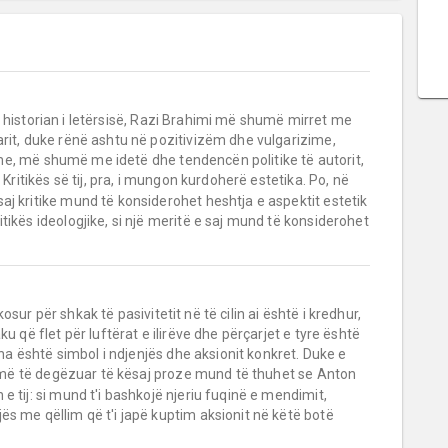
i historian i letërsisë, Razi Brahimi më shumë mirret me
arit, duke rënë ashtu në pozitivizëm dhe vulgarizime,
sotme, më shumë me idetë dhe tendencën politike të autorit,
itikës së tij, pra, i mungon kurdoherë estetika. Po, në
aj kritike mund të konsiderohet heshtja e aspektit estetik
tikës ideologjike, si një meritë e saj mund të konsiderohet
kosur për shkak të pasivitetit në të cilin ai është i kredhur,
u që flet për luftërat e ilirëve dhe përçarjet e tyre është
asha është simbol i ndjenjës dhe aksionit konkret. Duke e
më të degëzuar të kësaj proze mund të thuhet se Anton
e tij: si mund t'i bashkojë njeriu fuqinë e mendimit,
ës me qëllim që t'i japë kuptim aksionit në këtë botë