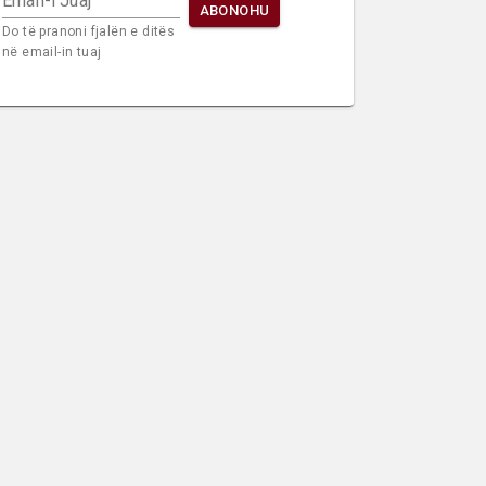
Email-i Juaj
ABONOHU
Do të pranoni fjalën e ditës
në email-in tuaj