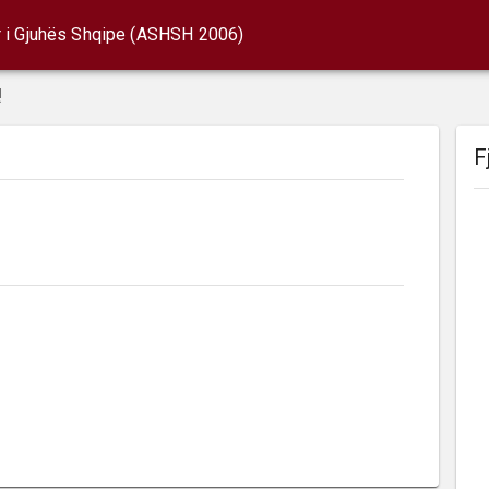
r i Gjuhës Shqipe (ASHSH 2006)
!
F