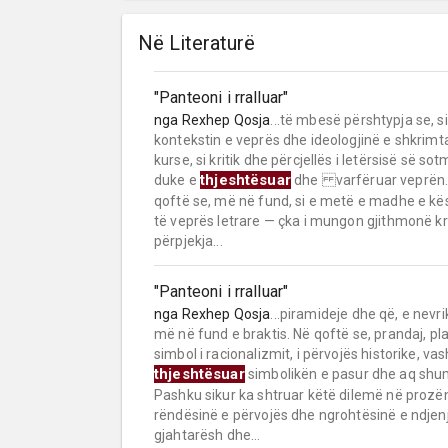
Në Literaturë
"Panteoni i rralluar"
nga
Rexhep Qosja
...të mbesë përshtypja se, s
kontekstin e veprës dhe ideologjinë e shkrimt
kurse, si kritik dhe përcjellës i letërsisë së 
thjeshtësuar
duke e
dhe varfëruar veprën. Kr
qoftë se, më në fund, si e metë e madhe e kës
të veprës letrare — çka i mungon gjithmonë kri
përpjekja...
"Panteoni i rralluar"
nga
Rexhep Qosja
...piramideje dhe që, e nevri
më në fund e braktis. Në qoftë se, prandaj, plak
simbol i racionalizmit, i përvojës historike, v
thjeshtësuar
simbolikën e pasur dhe aq shu
Pashku sikur ka shtruar këtë dilemë në prozën 
rëndësinë e përvojës dhe ngrohtësinë e ndjenj
gjahtarësh dhe...