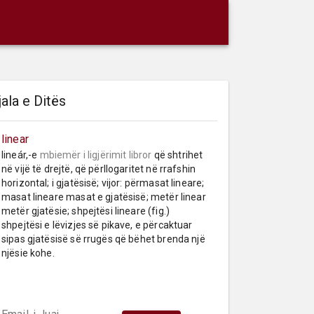
jala e Ditës
linear
lineár,-e 
mbiemër
i ligjërimit libror
 që shtrihet 
në vijë të drejtë, që përllogaritet në rrafshin 
horizontal; i gjatësisë; vijor: përmasat lineare; 
masat lineare masat e gjatësisë; metër linear 
metër gjatësie; shpejtësi lineare (fig.) 
shpejtësi e lëvizjes së pikave, e përcaktuar 
sipas gjatësisë së rrugës që bëhet brenda një 
njësie kohe.