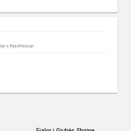
tje e thjeshtëzuar.
Fjalor i Gjuhës Shqipe