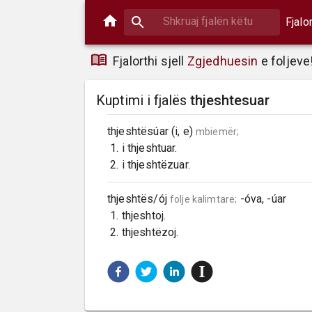
Fjalo
Fjalorthi sjell
Zgjedhuesin
e foljeve
Kuptimi i fjalës
thjeshtesuar
thjeshtësúar (i, e) 
mbiemër;
 1. i thjeshtuar.

 2. i thjeshtëzuar.
thjeshtës/ój 
 -óva, -úar

folje kalimtare;
 1. thjeshtoj.

 2. thjeshtëzoj.