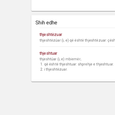
Shih edhe
thjeshtëzuar
thjeshtëzúar (i, e) që është thjeshtëzuar: çësh
thjeshtuar
thjeshtúar (i, e) 
mbiemër;
 1. që është thjeshtuar: shprehje e thjeshtuar.

 2. i thjeshtëzuar.