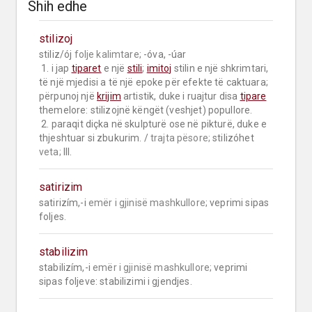
Shih edhe
stilizoj
stiliz/ój 
folje kalimtare;
 -óva, -úar

 1. i jap 
tiparet
 e një 
stili
; 
imitoj
 stilin e një shkrimtari, 
të një mjedisi a të një epoke për efekte të caktuara; 
përpunoj një 
krijim
 artistik, duke i ruajtur disa 
tipare
themelore: stilizojnë këngët (veshjet) popullore.

 2. paraqit diçka në skulpturë ose në pikturë, duke e 
thjeshtuar si zbukurim. / 
trajta pësore;
 stilizóhet 
veta;
 III.
satirizim
satirizím,-i 
emër i gjinisë mashkullore;
 veprimi sipas 
foljes.
stabilizim
stabilizím,-i 
emër i gjinisë mashkullore;
 veprimi 
sipas foljeve: stabilizimi i gjendjes.