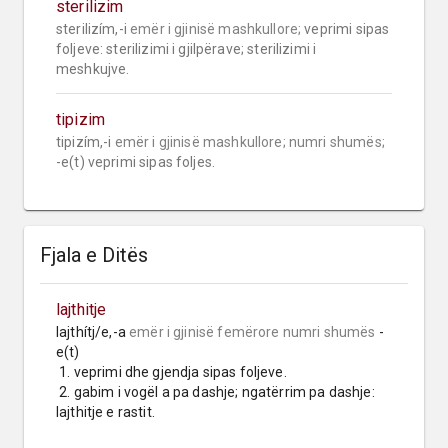
sterilizim
sterilizím,-i 
emër i gjinisë mashkullore;
 veprimi sipas 
foljeve: sterilizimi i gjilpërave; sterilizimi i 
meshkujve.
tipizim
tipizím,-i 
emër i gjinisë mashkullore;
numri shumës;
-e(t) veprimi sipas foljes.
Fjala e Ditës
lajthitje
lajthítj/e,-a 
emër i gjinisë femërore
numri shumës
 -
e(t)

 1. veprimi dhe gjendja sipas foljeve.

 2. gabim i vogël a pa dashje; ngatërrim pa dashje: 
lajthitje e rastit.