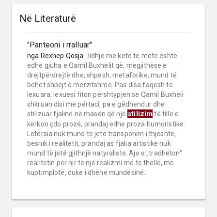
Në Literaturë
"Panteoni i rralluar"
nga
Rexhep Qosja
...lidhje me këtë të metë është
edhe gjuha e Qamil Buxhelit që, megjithëse e
drejtpërdrejtë dhe, shpesh, metaforike, mund të
bëhet shpejt e mërzitshme. Pas disa faqesh të
lexuara, lexuesi fiton përshtypjen se Qamil Buxheli
shkruan disi me përtaci, pa e gëdhendur dhe
stilizim
stilizuar fjalinë në masën që një
të tillë e
kërkon çdo prozë, prandaj edhe proza humoristike.
Letërsia nuk mund të jetë transponim i thjeshtë,
besnik i realitetit, prandaj as fjalia artistike nuk
mund të jetë gjithnjë natyraliste. Ajo e „tradhëton"
realitetin për hir të një realizmi më të thellë, më
kuptimplotë, duke i dhënë mundësinë...