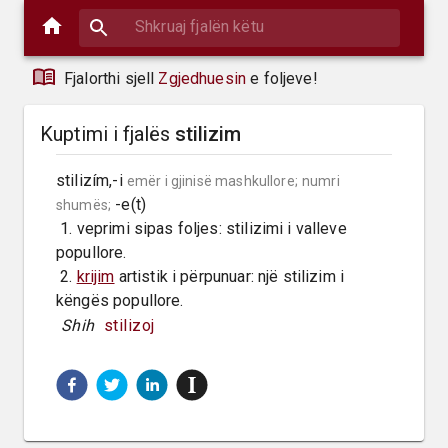
Fjalorthi sjell
Zgjedhuesin
e foljeve!
Kuptimi i fjalës
stilizim
stilizím,-i 
emër i gjinisë mashkullore;
numri 
 -e(t)

shumës;
 1. veprimi sipas foljes: stilizimi i valleve 
popullore.

 2. 
krijim
 artistik i përpunuar: një stilizim i 
këngës popullore.
 Shih 
stilizoj