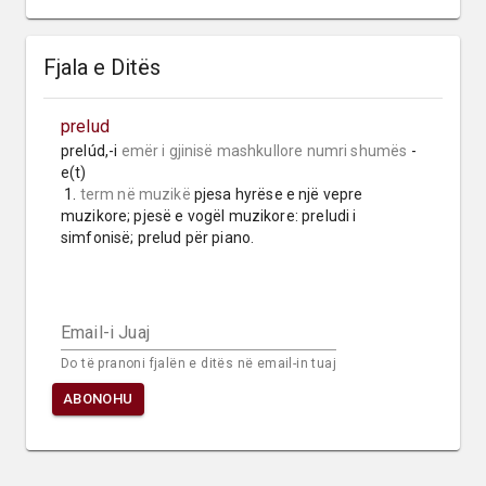
Fjala e Ditës
prelud
prelúd,-i 
emër i gjinisë mashkullore
numri shumës
 -
e(t)

 1. 
term në muzikë
 pjesa hyrëse e një vepre 
muzikore; pjesë e vogël muzikore: preludi i 
simfonisë; prelud për piano.
Email-i Juaj
Do të pranoni fjalën e ditës në email-in tuaj
ABONOHU