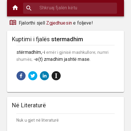
Fjalorthi sjell
Zgjedhuesin
e foljeve!
Kuptimi i fjalës
stermadhim
stërmadhím,-i 
emër i gjinisë mashkullore;
numri 
 -e(t) zmadhim jashtë mase.
shumës;
Në Literaturë
Nuk u gjet në literaturë