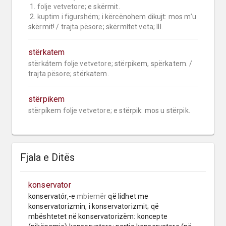
 1. 
folje vetvetore;
 e skërmit.

 2. 
kuptim i figurshëm;
 i kërcënohem dikujt: mos m’u 
skërmit! / 
trajta pësore;
 skërmítet 
veta;
 III.
stërkatem
stërkátem 
folje vetvetore;
 stërpikem, spërkatem. / 
trajta pësore;
 stërkatem.
stërpikem
stërpíkem 
folje vetvetore;
 e stërpik: mos u stërpik.
Fjala e Ditës
konservator
konservatór,-e 
mbiemër
 që lidhet me 
konservatorizmin, i konservatorizmit; që 
mbështetet në konservatorizëm: koncepte 