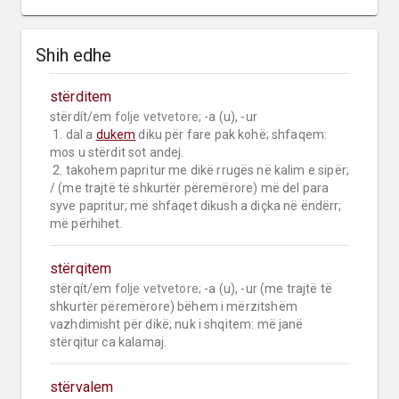
Shih edhe
stërditem
stërdít/em 
folje vetvetore;
 -a (u), -ur

 1. dal a 
dukem
 diku për fare pak kohë; shfaqem: 
mos u stërdit sot andej.

 2. takohem papritur me dikë rrugës në kalim e sipër; 
/ (me trajtë të shkurtër përemërore) më del para 
syve papritur; më shfaqet dikush a diçka në ëndërr; 
më përhihet.
stërqitem
stërqít/em 
folje vetvetore;
 -a (u), -ur (me trajtë të 
shkurtër përemërore) bëhem i mërzitshëm 
vazhdimisht për dikë; nuk i shqitem: më janë 
stërqitur ca kalamaj.
stërvalem