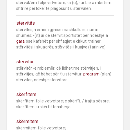
stërvál/em 
folje vetvetore;
 -a (u), -ur bie a mbetem 
shtrirë përtokë: të plagosurit u stërvalën.
stërvitës
stërvítës,-i 
emër i gjinisë mashkullore;
numri 
shumës;
 -(it) ai që stërvit sportistët për ndeshje a 
gara
 ose kafshët për shfaqjet e cirkut; trainer: 
stërvitësi i skuadrës; stërvitësi i kuajve (i arinjve).
stërvitor
stërvitór,-e 
mbiemër;
 që lidhet me stërvitjen, i 
stërvitjes; që bëhet për t’u stërvitur: 
program
 (plan) 
stërvitor; ndeshje stërvitore.
skërfitem
skërfítem 
folje vetvetore;
 e skërfít. / 
trajta pësore;
skërfítem: u skërfit tenxherja.
skërmitem
skërmítem 
folje vetvetore;