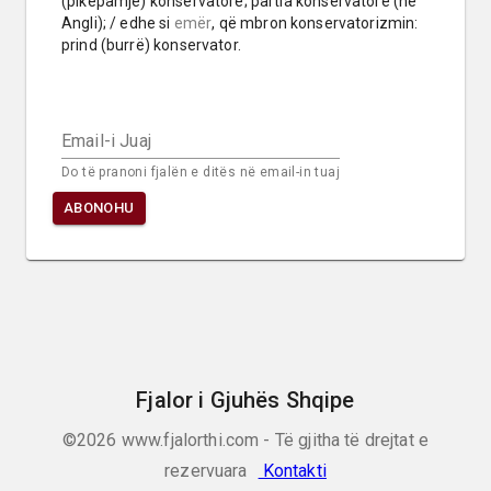
(pikëpamje) konservatore; partia konservatore (në 
Angli); / edhe si 
emër
, që mbron konservatorizmin: 
prind (burrë) konservator.
Email-i Juaj
Do të pranoni fjalën e ditës në email-in tuaj
ABONOHU
Fjalor i Gjuhës Shqipe
©2026
www.fjalorthi.com - Të gjitha të drejtat e
rezervuara
Kontakti