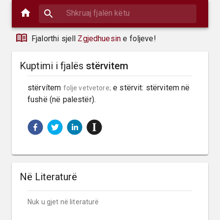
Fjalorthi sjell
Zgjedhuesin
e foljeve!
Kuptimi i fjalës
stërvitem
stërvítem 
 e stërvit: stërvitem në 
folje vetvetore;
fushë (në palestër).
Në Literaturë
Nuk u gjet në literaturë