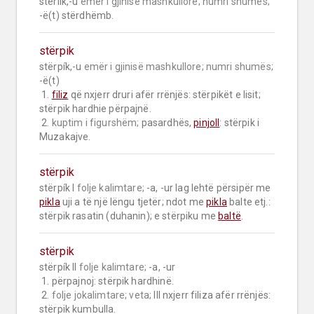
stërlík,-u 
emër i gjinisë mashkullore;
numri shumës;
-ë(t) stërdhëmb.
stërpik
stërpík,-u 
emër i gjinisë mashkullore;
numri shumës;
-ë(t)

 1. 
filiz
 që nxjerr druri afër rrënjës: stërpikët e lisit; 
stërpik hardhie përpajnë.

 2. 
kuptim i figurshëm;
 pasardhës, 
pinjoll
: stërpik i 
Muzakajve.
stërpik
stërpík I 
folje kalimtare;
 -a, -ur lag lehtë përsipër me 
pikla
 uji a të një lëngu tjetër; ndot me 
pikla
 balte etj.: 
stërpik rasatin (duhanin); e stërpiku me 
baltë
.
stërpik
stërpík II 
folje kalimtare;
 -a, -ur

 1. përpajnoj: stërpik hardhinë.

 2. 
folje jokalimtare;
veta;
 III nxjerr filiza afër rrënjës: 
stërpik kumbulla.