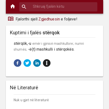
Fjalorthi sjell
Zgjedhuesin
e foljeve!
Kuptimi i fjalës
stërqok
stërqók,-u 
emër i gjinisë mashkullore;
numri 
 -ë(t) mashkulli i stërqokës.
shumës;
Në Literaturë
Nuk u gjet në literaturë