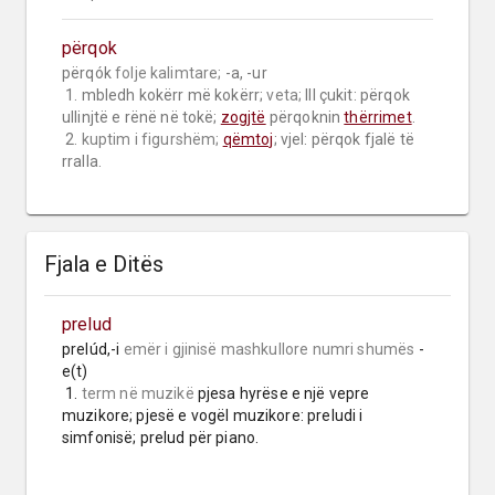
përqok
përqók 
folje kalimtare;
 -a, -ur

 1. mbledh kokërr më kokërr; 
veta;
 III çukit: përqok 
ullinjtë e rënë në tokë; 
zogjtë
 përqoknin 
thërrimet
.

 2. 
kuptim i figurshëm;
qëmtoj
; vjel: përqok fjalë të 
rralla.
Fjala e Ditës
prelud
prelúd,-i 
emër i gjinisë mashkullore
numri shumës
 -
e(t)

 1. 
term në muzikë
 pjesa hyrëse e një vepre 
muzikore; pjesë e vogël muzikore: preludi i 
simfonisë; prelud për piano.