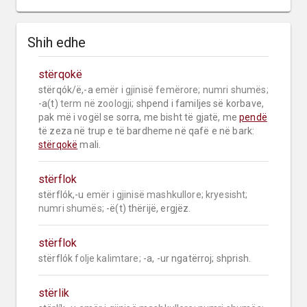
Shih edhe
stërqokë
stërqók/ë,-a 
emër i gjinisë femërore;
numri shumës;
-a(t) 
term në zoologji;
 shpend i familjes së korbave, 
pak më i vogël se sorra, me bisht të gjatë, me 
pendë
të zeza në trup e të bardheme në qafë e në bark: 
stërqokë
 mali.
stërflok
stërflók,-u 
emër i gjinisë mashkullore;
kryesisht;
numri shumës;
 -ë(t) thërijë, ergjëz.
stërflok
stërflók 
folje kalimtare;
 -a, -ur ngatërroj; shprish.
stërlik