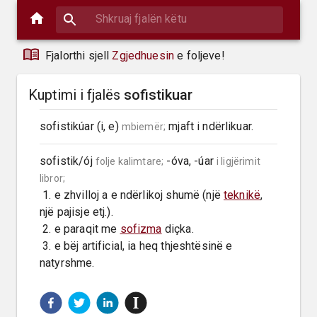
Fjalorthi sjell
Zgjedhuesin
e foljeve!
Kuptimi i fjalës
sofistikuar
sofistikúar (i, e) 
 mjaft i ndërlikuar.
mbiemër;
sofistik/ój 
 -óva, -úar 
folje kalimtare;
i ligjërimit 
libror;
 1. e zhvilloj a e ndërlikoj shumë (një 
teknikë
, 
një pajisje etj.).

 2. e paraqit me 
sofizma
 diçka.

 3. e bëj artificial, ia heq thjeshtësinë e 
natyrshme.