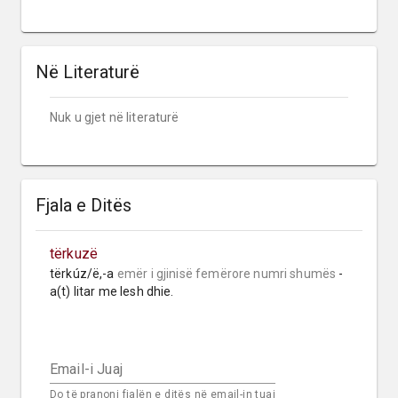
Në Literaturë
Nuk u gjet në literaturë
Fjala e Ditës
tërkuzë
tërkúz/ë,-a 
emër i gjinisë femërore
numri shumës
 -
a(t) litar me lesh dhie.
Email-i Juaj
Do të pranoni fjalën e ditës në email-in tuaj