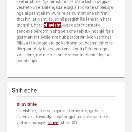
skëterrshme. Një lëmsh të tillë s'më kishin dëgjuar
veshët kurrë. Dalëngadalë diçka fillova të shpleksja
nga ai pështjellim. Vura re se numrat dhe shifrat i
thoshin latinisht, foljet në përgjithësi i thoshin herë
sllavisht
greqisht, herë
, kurse për emrat e
sendeve përdornin shqipen dhe tek-tuk ndonjë fjalë
gjermanisht. Mbiemra nuk përdornin. Me vështirësi
fillova t'i kuptoja ato që kërkonin të thoshin. Ishin të
dërguar të dy te kryezoti ynë, konti i Gjikëve. nga
zoti i tyre, me një mision të veçantë. Kishin dëgjuar
për shenjën...
Shih edhe
sllavishte
sllavísht/e,-ja 
emër i gjinisë femërore;
 gjuha e 
sllavëve: sllavishtja e vjetër gjuha e shkruar më e 
vjetër e popujve 
sllavë
 (shek. IX).