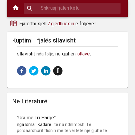
Fjalorthi sjell
Zgjedhuesin
e foljeve!
Kuptimi i fjalës
sllavisht
sllavísht 
 në gjuhën 
sllave
.
ndajfolje;
Në Literaturë
"Ura me Tri Harqe"
nga
Ismail Kadare
...të na ndihmosh. Të
porsaardhurit flisnin me të vërtetë një gjuhë të