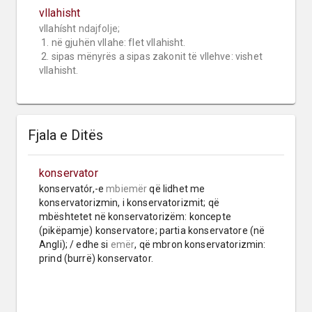
vllahisht
vllahísht 
ndajfolje;
 1. në gjuhën vllahe: flet vllahisht.

 2. sipas mënyrës a sipas zakonit të vllehve: vishet 
vllahisht.
Fjala e Ditës
konservator
konservatór,-e 
mbiemër
 që lidhet me 
konservatorizmin, i konservatorizmit; që 
mbështetet në konservatorizëm: koncepte 
(pikëpamje) konservatore; partia konservatore (në 
Angli); / edhe si 
emër
, që mbron konservatorizmin: 
prind (burrë) konservator.