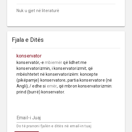
Nuk u gjet në literaturë
Fjala e Ditës
konservator
konservatór,-e 
mbiemër
 që lidhet me 
konservatorizmin, i konservatorizmit; që 
mbështetet në konservatorizëm: koncepte 
(pikëpamje) konservatore; partia konservatore (në 
Angli); / edhe si 
emër
, që mbron konservatorizmin: 
prind (burrë) konservator.
Email-i Juaj
Do të pranoni fjalën e ditës në email-in tuaj