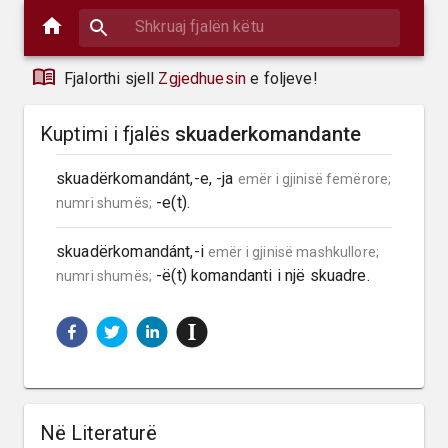
Fjalorthi sjell
Zgjedhuesin
e foljeve!
Kuptimi i fjalës
skuaderkomandante
skuadërkomandánt,-e, -ja 
emër i gjinisë femërore;
 -e(t).
numri shumës;
skuadërkomandánt,-i 
emër i gjinisë mashkullore;
 -ë(t) komandanti i një skuadre.
numri shumës;
Në Literaturë