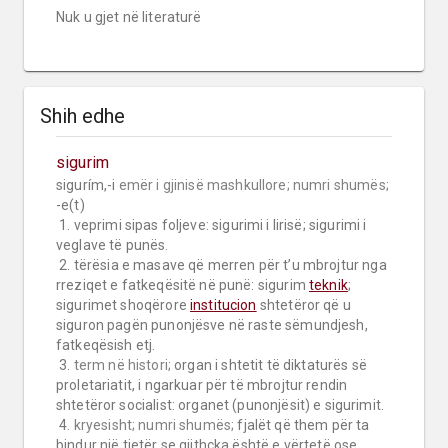
Nuk u gjet në literaturë
Shih edhe
sigurim
sigurím,-i 
emër i gjinisë mashkullore;
numri shumës;
-e(t)

 1. veprimi sipas foljeve: sigurimi i lirisë; sigurimi i 
veglave të punës.

 2. tërësia e masave që merren për t’u mbrojtur nga 
rreziqet e fatkeqësitë në punë: sigurim 
teknik
; 
sigurimet shoqërore 
institucion
 shtetëror që u 
siguron pagën punonjësve në raste sëmundjesh, 
fatkeqësish etj.

 3. 
term në histori;
 organ i shtetit të diktaturës së 
proletariatit, i ngarkuar për të mbrojtur rendin 
shtetëror socialist: organet (punonjësit) e sigurimit.

 4. 
kryesisht;
numri shumës;
 fjalët që them për ta 
bindur një tjetër se gjithçka është e vërtetë ose 