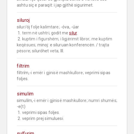
ashtu siç e paraqit: i jap gjithë sigurimet.
siluroj
silur/ój 
folje kalimtare;
 -óva, -úar

 1. 
term në ushtri;
 godit me 
silur
.

 2. 
kuptim i figurshëm;
i ligjërimit libror;
me kuptim 
keqësues;
 minoj: e siluruan konferencën. / 
trajta 
pësore;
 siluróhet 
veta;
 III.
filtrim
filtrím,-i 
emër i gjinisë mashkullore;
 veprimi sipas 
foljes.
simulim
simulím,-i 
emër i gjinisë mashkullore;
numri shumës;
-e(t)

 1. veprimi sipas foljes.

 2. veprim prej simuluesi.
sulfurim