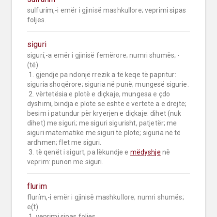
sulfurím,-i 
emër i gjinisë mashkullore;
 veprimi sipas 
foljes.
siguri
sigurí,-a 
emër i gjinisë femërore;
numri shumës;
 -
(të)

 1. gjendje pa ndonjë rrezik a të keqe të papritur: 
siguria shoqërore; siguria në punë; mungesë sigurie.

 2. vërtetësia e plotë e diçkaje, mungesa e çdo 
dyshimi, bindja e plotë se është e vërtetë a e drejtë; 
besim i patundur për kryerjen e diçkaje: dihet (nuk 
dihet) me siguri; me siguri sigurisht, patjetër; me 
siguri matematike me siguri të plotë; siguria në të 
ardhmen; flet me siguri.

 3. të qenët i sigurt, pa lëkundje e 
mëdyshje
 në 
veprim: punon me siguri.
flurim
flurím,-i 
emër i gjinisë mashkullore;
numri shumës;
e(t)

 1. veprimi sipas foljes.
