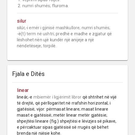
 2. 
numri shumës;
 fluroma.
silur
silúr,-i 
emër i gjinisë mashkullore;
numri shumës;
-ë(t) 
term në ushtri;
 predhë e madhe e zgjatur që 
lëshohet nën ujë kundër një anijeje a një 
nëndetëseje; torpilë.
Fjala e Ditës
linear
lineár,-e 
mbiemër
i ligjërimit libror
 që shtrihet në vijë 
të drejtë, që përllogaritet në rrafshin horizontal; i 
gjatësisë; vijor: përmasat lineare; masat lineare 
masat e gjatësisë; metër linear metër gjatësie; 
shpejtësi lineare (fig.) shpejtësi e lëvizjes së pikave, 
e përcaktuar sipas gjatësisë së rrugës që bëhet 
brenda një njësie kohe.