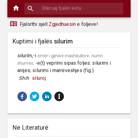
Fjalorthi sjell
Zgjedhuesin
e foljeve!
Kuptimi i fjalës
silurim
silurím,-i 
emër i gjinisë mashkullore;
numri 
 -e(t) veprimi sipas foljes: silurimi i 
shumës;
anijes; silurimi i marrëveshjes (fig.).
 Shih 
siluroj
Në Literaturë