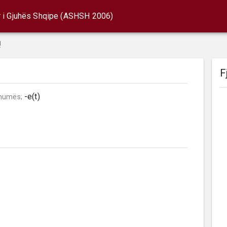
r i Gjuhës Shqipe (ASHSH 2006)
!
F
 -e(t)

humës;