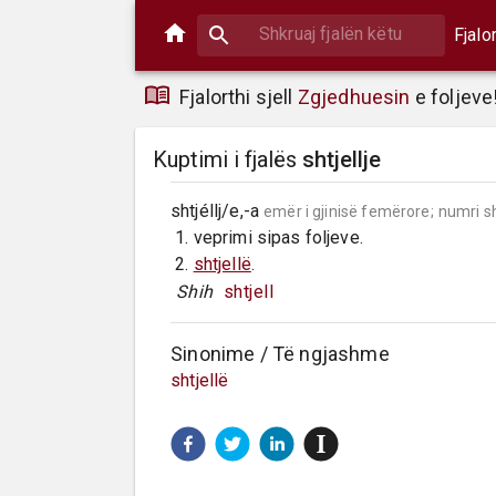
Fjalo
Fjalorthi sjell
Zgjedhuesin
e foljeve
Kuptimi i fjalës
shtjellje
shtjéllj/e,-a 
emër i gjinisë femërore;
numri s
 1. veprimi sipas foljeve.

 2. 
shtjellë
.
 Shih 
shtjell
Sinonime / Të ngjashme
shtjellë