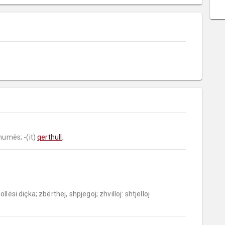
humës;
 -(it) 
qerthull
.
lësi diçka; zbërthej, shpjegoj; zhvilloj: shtjelloj 