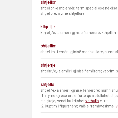
shtjellor
shtjellór,-e 
mbiemër;
term special ose në disa
shtjellore; rrymë shtjellore.
kthjellje
kthjéllj/e,-a 
emër i gjinisë femërore;
 kthjellim.
shtjellim
shtjellím,-i 
emër i gjinisë mashkullore;
numri 
shtjerrje
shtjérrj/e,-a 
emër i gjinisë femërore;
 veprimi s
shtjellë
shtjéll/ë,-a 
emër i gjinisë femërore;
numri sh
 1. rrymë uji ose erë e fortë që rrotullohet shpe
e diçkaje; vendi ku krijohet 
vorbulla
 e ujit.

 2. 
kuptim i figurshëm;
 valë e rrëmbyeshme, 
v