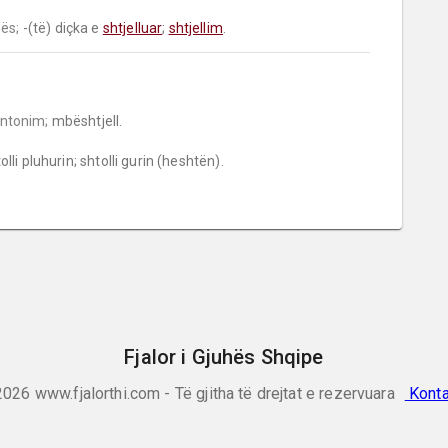
ës;
 -(të) diçka e 
shtjelluar
; 
shtjellim
.
ntonim;
 mbështjell.

Fjalor i Gjuhës Shqipe
2026
www.fjalorthi.com - Të gjitha të drejtat e rezervuara
Konta