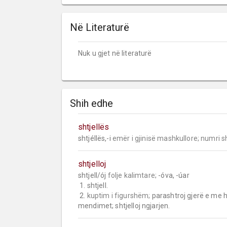
Në Literaturë
Nuk u gjet në literaturë
Shih edhe
shtjellës
shtjéllës,-i 
emër i gjinisë mashkullore;
numri s
shtjelloj
shtjell/ój 
folje kalimtare;
 -óva, -úar

 1. shtjell.

 2. 
kuptim i figurshëm;
 parashtroj gjerë e me hol
mendimet; shtjelloj ngjarjen.