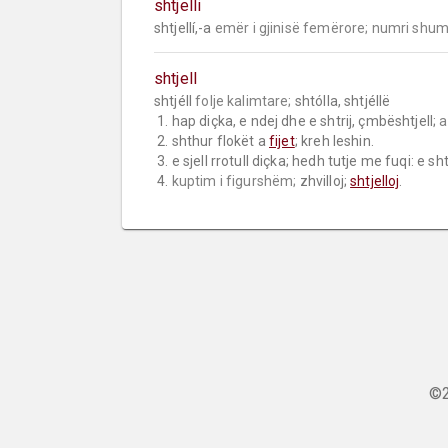
shtjelli
shtjellí,-a 
emër i gjinisë femërore;
numri shum
shtjell
shtjéll 
folje kalimtare;
 shtólla, shtjéllë

 1. hap diçka, e ndej dhe e shtrij, çmbështjell; 
a
 2. shthur flokët a 
fijet
; kreh leshin.

 3. e sjell rrotull diçka; hedh tutje me fuqi: e shtolli pluhurin; shtolli gurin (heshtën).

 4. 
kuptim i figurshëm;
 zhvilloj; 
shtjelloj
.
©