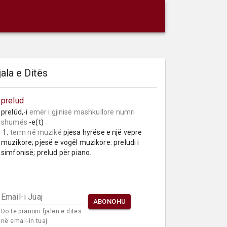
jala e Ditës
prelud
prelúd,-i 
emër i gjinisë mashkullore
numri 
shumës
 -e(t)

 1. 
term në muzikë
 pjesa hyrëse e një vepre 
muzikore; pjesë e vogël muzikore: preludi i 
simfonisë; prelud për piano.
Email-i Juaj
ABONOHU
Do të pranoni fjalën e ditës
në email-in tuaj