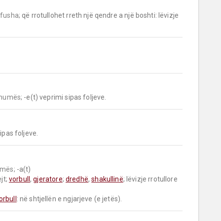
 fusha;
 që rrotullohet rreth një qendre a një boshti: lëvizje  
shumës;
 -e(t) veprimi sipas foljeve.
ipas foljeve.
umës;
 -a(t)

jt; 
vorbull
, 
gjeratore
; 
dredhë
, 
shakullinë
; lëvizje rrotullore 
orbull
: në shtjellën e ngjarjeve (e jetës).