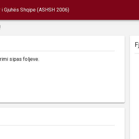
r i Gjuhës Shqipe (ASHSH 2006)
!
F
rimi sipas foljeve.