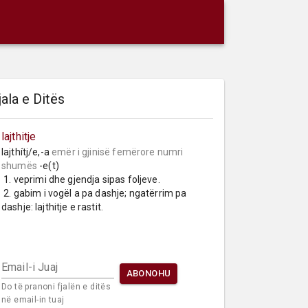
jala e Ditës
lajthitje
lajthítj/e,-a 
emër i gjinisë femërore
numri 
shumës
 -e(t)

 1. veprimi dhe gjendja sipas foljeve.

 2. gabim i vogël a pa dashje; ngatërrim pa 
dashje: lajthitje e rastit.
Email-i Juaj
ABONOHU
Do të pranoni fjalën e ditës
në email-in tuaj