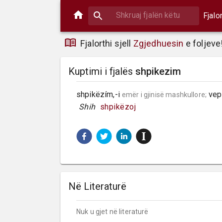
Fjalo
Fjalorthi sjell
Zgjedhuesin
e foljeve
Kuptimi i fjalës
shpikezim
shpikëzím,-i 
 vep
emër i gjinisë mashkullore;
 Shih 
shpikëzoj
Në Literaturë
Nuk u gjet në literaturë