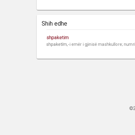
Shih edhe
shpaketim
shpaketím,-i 
emër i gjinisë mashkullore;
numr
©