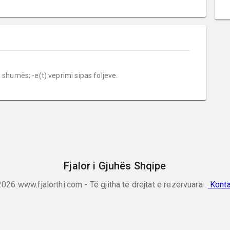
i shumës;
 -e(t) veprimi sipas foljeve.
Fjalor i Gjuhës Shqipe
2026
www.fjalorthi.com - Të gjitha të drejtat e rezervuara
Konta