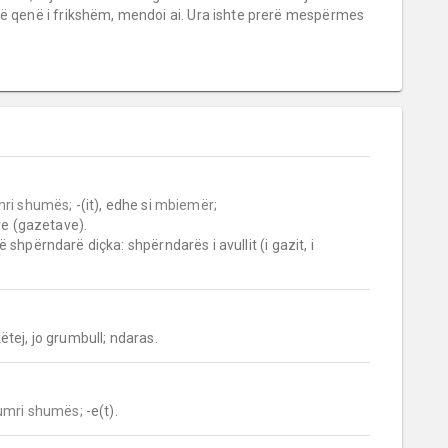
të qenë i frikshëm, mendoi ai. Ura ishte prerë mespërmes
ri shumës;
 -(it), edhe si 
mbiemër;
ë shpërndarë diçka: shpërndarës i avullit (i gazit, i 
ëtej, jo grumbull; ndaras.
umri shumës;
 -e(t).