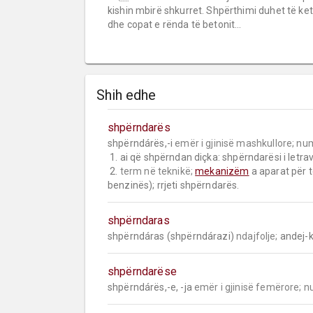
kishin mbirë shkurret. Shpërthimi duhet të ke
dhe copat e rënda të betonit...
Shih edhe
shpërndarës
shpërndárës,-i 
emër i gjinisë mashkullore;
num
 1. ai që shpërndan diçka: shpërndarësi i letrave (gazetave).

 2. 
term në teknikë;
mekanizëm
 a aparat për t
benzinës); rrjeti shpërndarës.
shpërndaras
shpërndáras (shpërndárazi) 
ndajfolje;
 andej-k
shpërndarëse
shpërndárës,-e, -ja 
emër i gjinisë femërore;
n