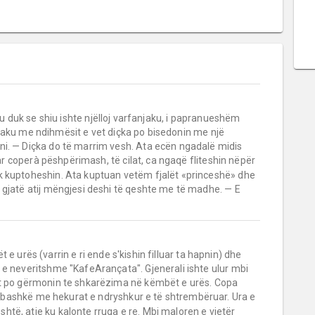
t iu duk se shiu ishte njëlloj varfanjaku, i papranueshëm
i Binaku me ndihmësit e vet diçka po bisedonin me një
ni. — Diçka do të marrim vesh. Ata ecën ngadalë midis
r coperà pëshpërimash, të cilat, ca ngaqë fliteshin nëpër
k kuptoheshin. Ata kuptuan vetëm fjalët «princeshë» dhe
 gjatë atij mëngjesi deshi të qeshte me të madhe. — E
 e urës (varrin e ri ende s'kishin filluar ta hapnin) dhe
 e neveritshme "KafeArançata". Gjenerali ishte ulur mbi
ët po gërmonin te shkarëzima në këmbët e urës. Copa
 bashkë me hekurat e ndryshkur e të shtrembëruar. Ura e
të, atje ku kalonte rruga e re. Mbi maloren e vjetër