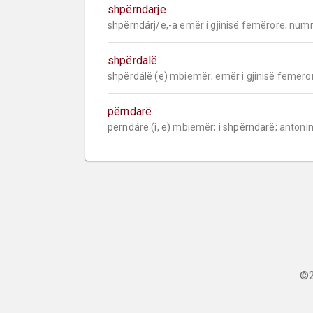
shpërndarje
shpërndárj/e,-a 
emër i gjinisë femërore;
numr
shpërdalë
shpërdálë (e) 
mbiemër;
emër i gjinisë femëro
përndarë
përndárë (i, e) 
mbiemër;
 i shpërndarë; 
antoni
©