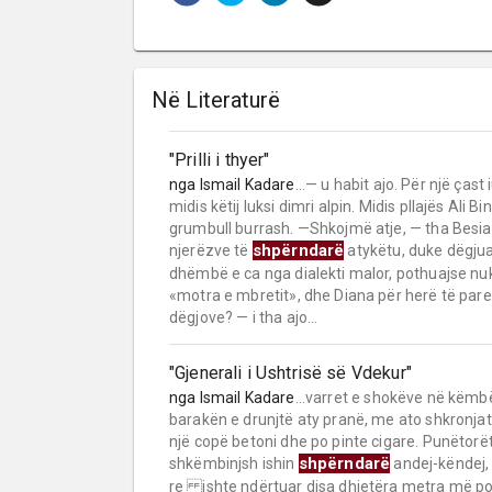
Në Literaturë
"Prilli i thyer"
nga
Ismail Kadare
...— u habit ajo. Për një ças
midis këtij luksi dimri alpin. Midis pllajës Al
grumbull burrash. —Shkojmë atje, — tha Besia
shpërndarë
njerëzve të
atykëtu, duke dëgjua
dhëmbë e ca nga dialekti malor, pothuajse nu
«motra e mbretit», dhe Diana për herë të pare
dëgjove? — i tha ajo...
"Gjenerali i Ushtrisë së Vdekur"
nga
Ismail Kadare
...varret e shokëve në këmbët
barakën e drunjtë aty pranë, me ato shkronjat
një copë betoni dhe po pinte cigare. Punëtor
shpërndarë
shkëmbinjsh ishin
andej-këndej,
re ishte ndërtuar disa dhjetëra metra më posh