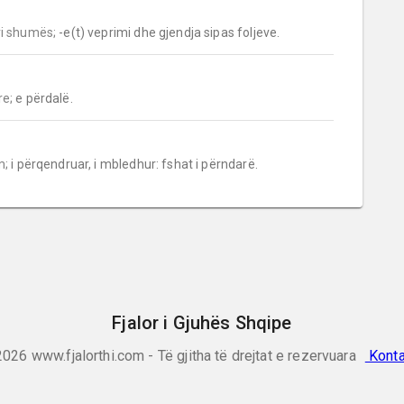
i shumës;
 -e(t) veprimi dhe gjendja sipas foljeve.
re;
 e përdalë.
m;
 i përqendruar, i mbledhur: fshat i përndarë.
Fjalor i Gjuhës Shqipe
2026
www.fjalorthi.com - Të gjitha të drejtat e rezervuara
Konta