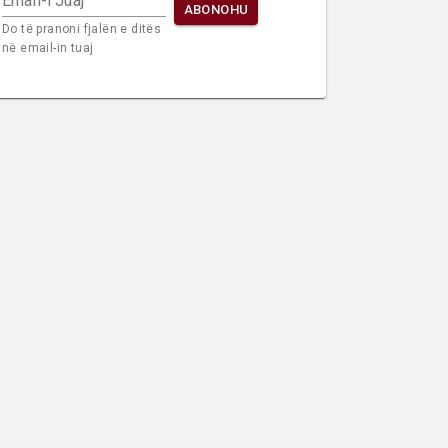
Email-i Juaj
ABONOHU
Do të pranoni fjalën e ditës
në email-in tuaj