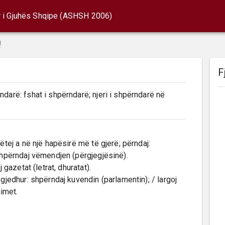
r i Gjuhës Shqipe (ASHSH 2006)
!
F
darë: fshat i shpërndarë; njeri i shpërndarë në 
tej a në një hapësirë më të gjerë; përndaj: 
shpërndaj vëmendjen (përgjegjësinë).

imet.