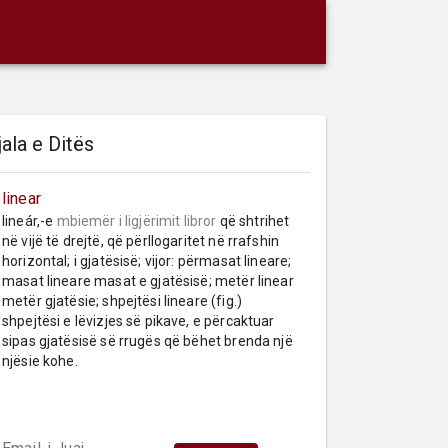
jala e Ditës
linear
lineár,-e 
mbiemër
i ligjërimit libror
 që shtrihet 
në vijë të drejtë, që përllogaritet në rrafshin 
horizontal; i gjatësisë; vijor: përmasat lineare; 
masat lineare masat e gjatësisë; metër linear 
metër gjatësie; shpejtësi lineare (fig.) 
shpejtësi e lëvizjes së pikave, e përcaktuar 
sipas gjatësisë së rrugës që bëhet brenda një 
njësie kohe.