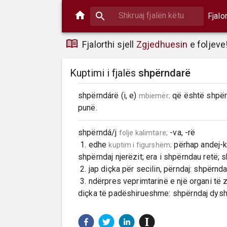
Fjalo
Fjalorthi sjell
Zgjedhuesin
e foljeve
Kuptimi i fjalës
shpërndarë
shpërndárë (i, e) 
 që është shpërn
mbiemër;
punë.
shpërndá/j 
 -va, -rë

folje kalimtare;
 1. edhe 
 përhap andej-kë
kuptim i figurshëm;
shpërndaj njerëzit; era i shpërndau retë; 
 2. jap diçka për secilin, përndaj: shpërndaj gazetat (letrat, dhuratat).

 3. ndërpres veprimtarinë e një organi të zgjedhur: shpërndaj kuvendin (parlamentin); / largoj 
diçka të padëshirueshme: shpërndaj dysh