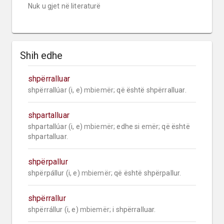
Nuk u gjet në literaturë
Shih edhe
shpërralluar
shpërrallúar (i, e) 
mbiemër;
 që është shpërralluar.
shpartalluar
shpartallúar (i, e) 
mbiemër;
 edhe si 
emër;
 që është 
shpartalluar.
shpërpallur
shpërpállur (i, e) 
mbiemër;
 që është shpërpallur.
shpërrallur
shpërrállur (i, e) 
mbiemër;
 i shpërralluar.