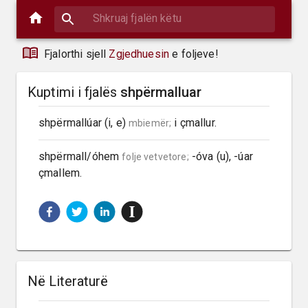
Fjalorthi sjell
Zgjedhuesin
e foljeve!
Kuptimi i fjalës
shpërmalluar
shpërmallúar (i, e) 
 i çmallur.
mbiemër;
shpërmall/óhem 
 -óva (u), -úar 
folje vetvetore;
çmallem.
Në Literaturë