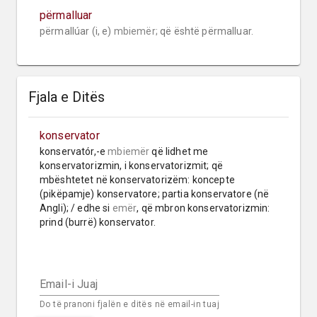
përmalluar
përmallúar (i, e) 
mbiemër;
 që është përmalluar.
Fjala e Ditës
konservator
konservatór,-e 
mbiemër
 që lidhet me 
konservatorizmin, i konservatorizmit; që 
mbështetet në konservatorizëm: koncepte 
(pikëpamje) konservatore; partia konservatore (në 
Angli); / edhe si 
emër
, që mbron konservatorizmin: 
prind (burrë) konservator.
Email-i Juaj
Do të pranoni fjalën e ditës në email-in tuaj