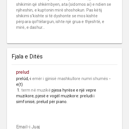
shikimin që shkëmbyen, ata (sidomos ai) e ndien se
njiheshin, e kuptonin mirë shoshokun. Pas këtij
shikimi s'kishte si të dyshonte se mos kishte
përpara qoftëlargun, ishte një grua e thjeshtë, e
mirë, e dashur...
Fjala e Ditës
prelud
prelúd,-i 
emër i gjinisë mashkullore
numri shumës
 -
e(t)

 1. 
term në muzikë
 pjesa hyrëse e një vepre 
muzikore; pjesë e vogël muzikore: preludi i 
simfonisë; prelud për piano.
Email-i Juaj