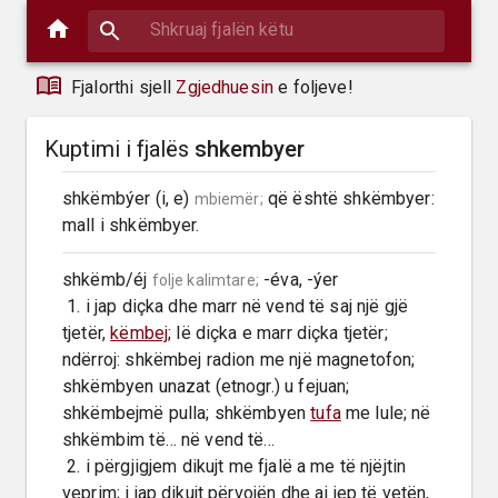
Fjalorthi sjell
Zgjedhuesin
e foljeve!
Kuptimi i fjalës
shkembyer
shkëmbýer (i, e) 
 që është shkëmbyer: 
mbiemër;
mall i shkëmbyer.
shkëmb/éj 
 -éva, -ýer

folje kalimtare;
 1. i jap diçka dhe marr në vend të saj një gjë 
tjetër, 
këmbej
; lë diçka e marr diçka tjetër; 
ndërroj: shkëmbej radion me një magnetofon; 
shkëmbyen unazat (etnogr.) u fejuan; 
shkëmbejmë pulla; shkëmbyen 
tufa
 me lule; në 
shkëmbim të… në vend të…

 2. i përgjigjem dikujt me fjalë a me të njëjtin 
veprim; i jap dikujt përvojën dhe ai jep të vetën, 