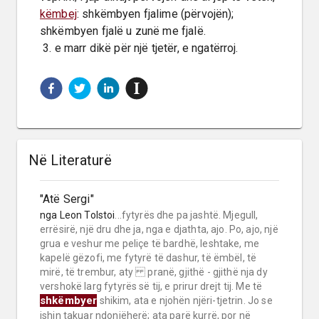
këmbej
: shkëmbyen fjalime (përvojën); 
shkëmbyen fjalë u zunë me fjalë.

 3. e marr dikë për një tjetër, e ngatërroj.
Në Literaturë
"Atë Sergi"
nga
Leon Tolstoi
...fytyrës dhe pa jashtë. Mjegull,
errësirë, një dru dhe ja, nga e djathta, ajo. Po, ajo, një
grua e veshur me peliçe të bardhë, leshtake, me
kapelë gëzofi, me fytyrë të dashur, të ëmbël, të
mirë, të trembur, aty pranë, gjithë - gjithë nja dy
vershokë larg fytyrës së tij, e prirur drejt tij. Me të
shkëmbyer
shikim, ata e njohën njëri-tjetrin. Jo se
ishin takuar ndonjëherë; ata parë kurrë, por në