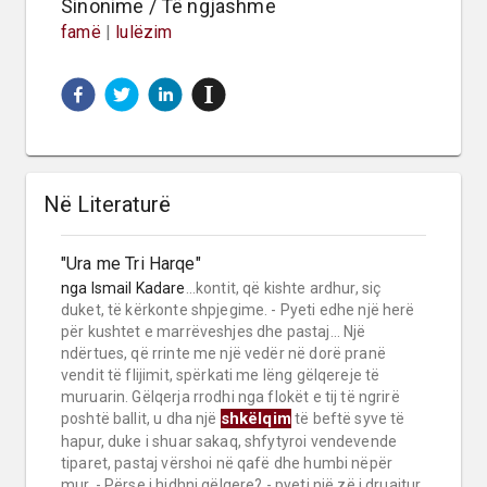
Sinonime / Të ngjashme
famë
|
lulëzim
Në Literaturë
"Ura me Tri Harqe"
nga
Ismail Kadare
...kontit, që kishte ardhur, siç
duket, të kërkonte shpjegime. - Pyeti edhe një herë
për kushtet e marrëveshjes dhe pastaj... Një
ndërtues, që rrinte me një vedër në dorë pranë
vendit të flijimit, spërkati me lëng gëlqereje të
muruarin. Gëlqerja rrodhi nga flokët e tij të ngrirë
shkëlqim
poshtë ballit, u dha një
të beftë syve të
hapur, duke i shuar sakaq, shfytyroi vendevende
tiparet, pastaj vërshoi në qafë dhe humbi nëpër
mur. - Përse i hidhni gëlqere? - pyeti një zë i druajtur,