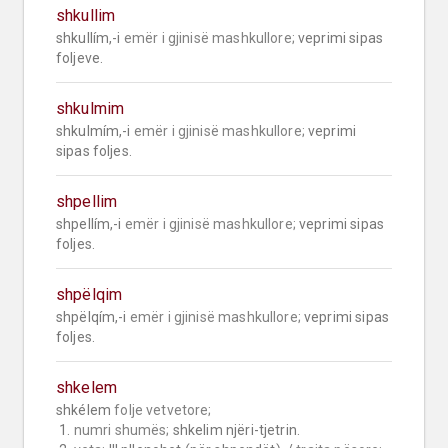
shkullim
shkullím,-i 
emër i gjinisë mashkullore;
 veprimi sipas 
foljeve.
shkulmim
shkulmím,-i 
emër i gjinisë mashkullore;
 veprimi 
sipas foljes.
shpellim
shpellím,-i 
emër i gjinisë mashkullore;
 veprimi sipas 
foljes.
shpëlqim
shpëlqím,-i 
emër i gjinisë mashkullore;
 veprimi sipas 
foljes.
shkelem
shkélem 
folje vetvetore;
 1. 
numri shumës;
 shkelim njëri-tjetrin.
