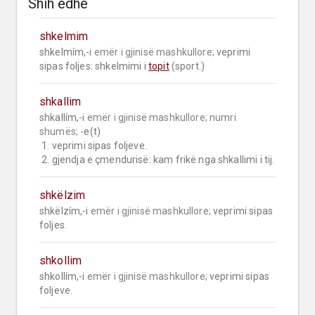
Shih edhe
shkelmim
shkelmím,-i 
emër i gjinisë mashkullore;
 veprimi 
sipas foljes: shkelmimi i 
topit
 (sport.)
shkallim
shkallím,-i 
emër i gjinisë mashkullore;
numri 
shumës;
 -e(t)

 1. veprimi sipas foljeve.

 2. gjendja e çmendurisë: kam frikë nga shkallimi i tij.
shkëlzim
shkëlzím,-i 
emër i gjinisë mashkullore;
 veprimi sipas 
foljes.
shkollim
shkollím,-i 
emër i gjinisë mashkullore;
 veprimi sipas 
foljeve.