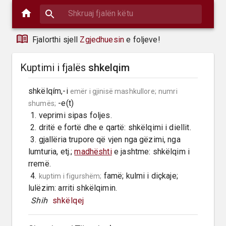
Fjalorthi sjell
Zgjedhuesin
e foljeve!
Kuptimi i fjalës
shkelqim
shkëlqím,-i 
emër i gjinisë mashkullore;
numri 
 -e(t)

shumës;
 1. veprimi sipas foljes.

 2. dritë e fortë dhe e qartë: shkëlqimi i diellit.

 3. gjallëria trupore që vjen nga gëzimi, nga 
lumturia, etj.; 
madhështi
 e jashtme: shkëlqim i 
rremë.

 4. 
 famë; kulmi i diçkaje; 
kuptim i figurshëm;
lulëzim: arriti shkëlqimin.
 Shih 
shkëlqej