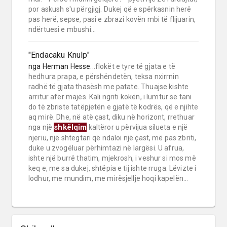
por askush s'u përgjigj. Dukej që e spërkasnin herë
pas herë, sepse, pasi e zbrazi kovën mbi të flijuarin,
ndërtuesi e mbushi...
"Endacaku Knulp"
nga
Herman Hesse
...flokët e tyre të gjata e të
hedhura prapa, e përshëndetën, teksa nxirrnin
radhë të gjata thasësh me patate. Thuajse kishte
arritur afër majës. Kali ngriti kokën, i lumtur se tani
do të zbriste tatëpjetën e gjatë të kodrës, që e njihte
aq mirë. Dhe, në atë çast, diku në horizont, rrethuar
shkëlqim
nga një
kaltëror u përvijua silueta e një
njeriu, një shtegtari që ndaloi një çast, më pas zbriti,
duke u zvogëluar përhimtazi në largësi. U afrua,
ishte një burrë thatim, mjekrosh, i veshur si mos më
keq e, me sa dukej, shtëpia e tij ishte rruga. Lëvizte i
lodhur, me mundim, me mirësjellje hoqi kapelën...