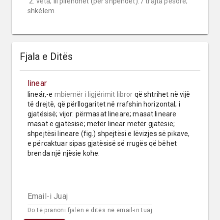
 2. 
veta;
 III pllenohet (për shpendët). / 
trajta pësore;
shkélem.
Fjala e Ditës
linear
lineár,-e 
mbiemër
i ligjërimit libror
 që shtrihet në vijë 
të drejtë, që përllogaritet në rrafshin horizontal; i 
gjatësisë; vijor: përmasat lineare; masat lineare 
masat e gjatësisë; metër linear metër gjatësie; 
shpejtësi lineare (fig.) shpejtësi e lëvizjes së pikave, 
e përcaktuar sipas gjatësisë së rrugës që bëhet 
brenda një njësie kohe.
Email-i Juaj
Do të pranoni fjalën e ditës në email-in tuaj