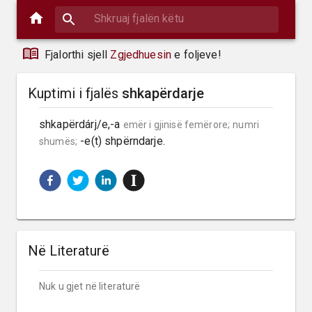
Fjalorthi sjell
Zgjedhuesin
e foljeve!
Kuptimi i fjalës
shkapërdarje
shkapërdárj/e,-a 
emër i gjinisë femërore;
numri 
 -e(t) shpërndarje.
shumës;
Në Literaturë
Nuk u gjet në literaturë