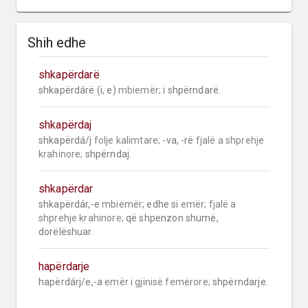
Shih edhe
shkapërdarë
shkapërdárë (i, e) 
mbiemër;
 i shpërndarë.
shkapërdaj
shkapërdá/j 
folje kalimtare;
 -va, -rë 
fjalë a shprehje 
krahinore;
 shpërndaj.
shkapërdar
shkapërdár,-e 
mbiemër;
 edhe si 
emër;
fjalë a 
shprehje krahinore;
 që shpenzon shumë, 
dorëlëshuar.
hapërdarje
hapërdárj/e,-a 
emër i gjinisë femërore;
 shpërndarje.