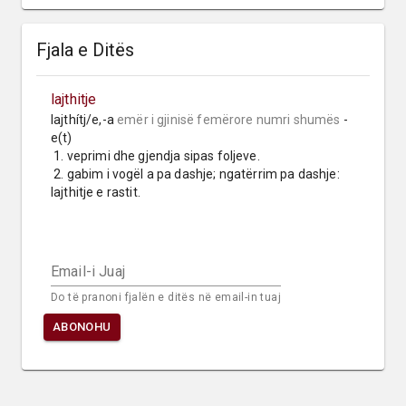
Fjala e Ditës
lajthitje
lajthítj/e,-a 
emër i gjinisë femërore
numri shumës
 -
e(t)

 1. veprimi dhe gjendja sipas foljeve.

 2. gabim i vogël a pa dashje; ngatërrim pa dashje: 
lajthitje e rastit.
Email-i Juaj
Do të pranoni fjalën e ditës në email-in tuaj
ABONOHU