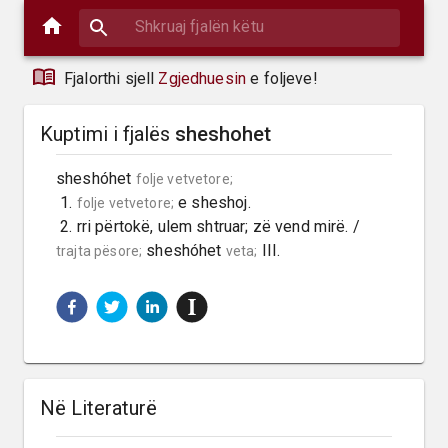
Fjalorthi sjell
Zgjedhuesin
e foljeve!
Kuptimi i fjalës
sheshohet
sheshóhet 
folje vetvetore;
 1. 
 e sheshoj.

folje vetvetore;
 2. rri përtokë, ulem shtruar; zë vend mirë. / 
 sheshóhet 
 III.
trajta pësore;
veta;
Në Literaturë