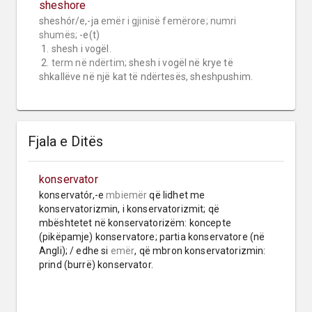
sheshore
sheshór/e,-ja 
emër i gjinisë femërore;
numri 
shumës;
 -e(t)

 1. shesh i vogël.

 2. 
term në ndërtim;
 shesh i vogël në krye të  
shkallëve në një kat të ndërtesës, sheshpushim.
Fjala e Ditës
konservator
konservatór,-e 
mbiemër
 që lidhet me 
konservatorizmin, i konservatorizmit; që 
mbështetet në konservatorizëm: koncepte 
(pikëpamje) konservatore; partia konservatore (në 
Angli); / edhe si 
emër
, që mbron konservatorizmin: 
prind (burrë) konservator.