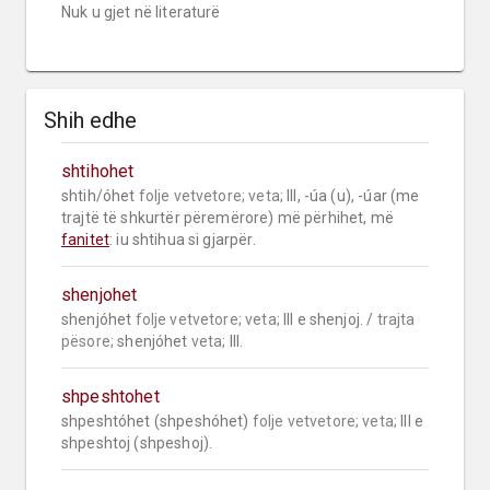
Nuk u gjet në literaturë
Shih edhe
shtihohet
shtih/óhet 
folje vetvetore;
veta;
 III, -úa (u), -úar (me 
trajtë të shkurtër përemërore) më përhihet, më 
fanitet
: iu shtihua si gjarpër.
shenjohet
shenjóhet 
folje vetvetore;
veta;
 III e shenjoj. / 
trajta 
pësore;
 shenjóhet 
veta;
 III.
shpeshtohet
shpeshtóhet (shpeshóhet) 
folje vetvetore;
veta;
 III e 
shpeshtoj (shpeshoj).