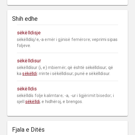
Shih edhe
sëkëlldisje
sëkëlldísj/e,-a 
emër i gjinisë femërore;
 veprimi sipas 
foljeve.
sëkëlldisur
sëkëlldísur (i, e) 
mbiemër;
 që është sëkëlldisur; që 
ka 
sëkëlldi
: rrinte i sëkëlldisur; punë e sëkëlldisur.
sëkëlldis
sëkëlldís 
folje kalimtare;
 -a, -ur 
i ligjërimit bisedor;
 i 
sjell 
sëkëlldi
; e hidhëroj, e brengos.
Fjala e Ditës