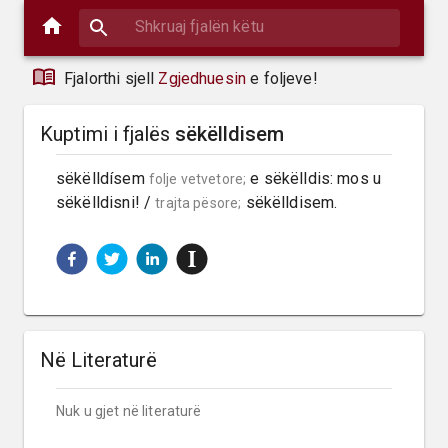
Fjalorthi sjell
Zgjedhuesin
e foljeve!
Kuptimi i fjalës
sëkëlldisem
sëkëlldísem 
 e sëkëlldis: mos u 
folje vetvetore;
sëkëlldisni! / 
 sëkëlldisem.
trajta pësore;
Në Literaturë
Nuk u gjet në literaturë