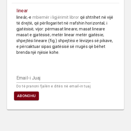
linear
lineár,-e 
mbiemër
i ligjërimit libror
 që shtrihet në vijë 
të drejtë, që përllogaritet në rrafshin horizontal; i 
gjatësisë; vijor: përmasat lineare; masat lineare 
masat e gjatësisë; metër linear metër gjatësie; 
shpejtësi lineare (fig.) shpejtësi e lëvizjes së pikave, 
e përcaktuar sipas gjatësisë së rrugës që bëhet 
brenda një njësie kohe.
Email-i Juaj
Do të pranoni fjalën e ditës në email-in tuaj
ABONOHU