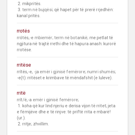
 2. mikpritës.

 3. 
term në bujqësi;
 që hapet për të prerë rrjedhën: 
kanal pritës.
rrotës
rrótës,-e 
mbiemër;
term në botanikë;
 me petlat të 
ngjitura në trajtë rrethi dhe të hapura anash: kurorë 
rrotëse.
rritëse
rrítës,-e, -ja 
emër i gjinisë femërore;
numri shumës;
-e(t): rritëset e krimbave të mëndafshit (e luleve).
rritë
rrít/ë,-a 
emër i gjinisë femërore;
 1. koha që kur lind njeriu e derisa vijon të rritet; jeta 
e fëmijëve dhe e të rinjve: të priftë rrita e mbarë! 
(ur.).

 2. rritje; zhvillim.