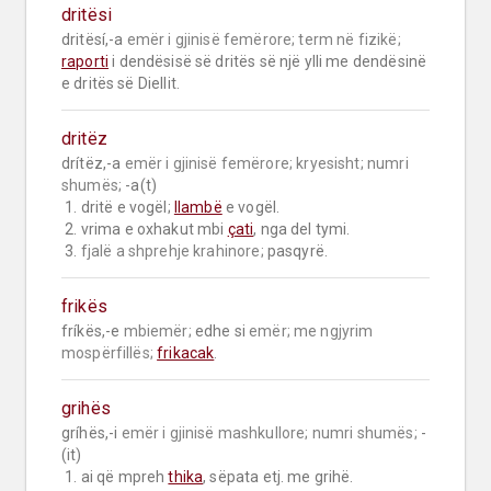
dritësi
dritësí,-a 
emër i gjinisë femërore;
term në fizikë;
raporti
 i dendësisë së dritës së një ylli me dendësinë 
e dritës së Diellit.
dritëz
drítëz,-a 
emër i gjinisë femërore;
kryesisht;
numri 
shumës;
 -a(t)

 1. dritë e vogël; 
llambë
 e vogël.

 2. vrima e oxhakut mbi 
çati
, nga del tymi.

 3. 
fjalë a shprehje krahinore;
 pasqyrë.
frikës
fríkës,-e 
mbiemër;
 edhe si 
emër;
me ngjyrim 
mospërfillës;
frikacak
.
grihës
gríhës,-i 
emër i gjinisë mashkullore;
numri shumës;
 -
(it)

 1. ai që mpreh 
thika
, sëpata etj. me grihë.
