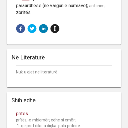
paraardhëse (në vargun e numrave); 
antonim;
zbritës.
Në Literaturë
Nuk u gjet në literaturë
Shih edhe
pritës
prítës,-e 
mbiemër;
 edhe si 
emër;
 1. që pret dikë a diçka: pala pritëse.
