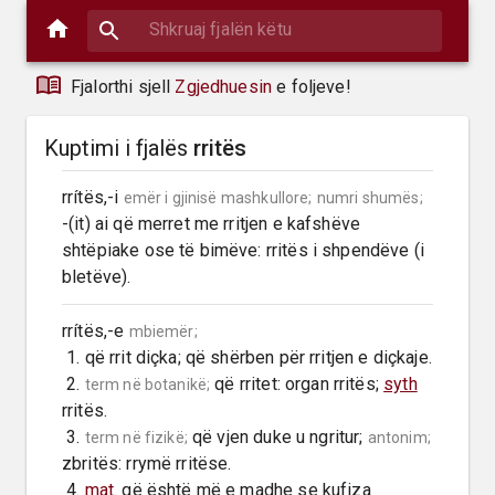
Fjalorthi sjell
Zgjedhuesin
e foljeve!
Kuptimi i fjalës
rritës
rrítës,-i 
emër i gjinisë mashkullore;
numri shumës;
-(it) ai që merret me rritjen e kafshëve 
shtëpiake ose të bimëve: rritës i shpendëve (i 
bletëve).
rrítës,-e 
mbiemër;
 1. që rrit diçka; që shërben për rritjen e diçkaje.

 2. 
 që rritet: organ rritës; 
syth
term në botanikë;
rritës.

 3. 
 që vjen duke u ngritur; 
term në fizikë;
antonim;
zbritës: rrymë rritëse.

 4. 
mat
. që është më e madhe se kufiza 