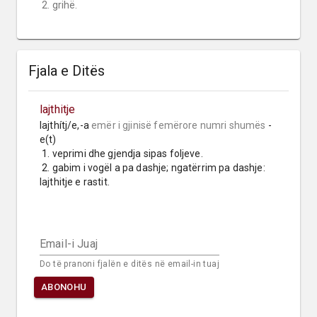
 2. grihë.
Fjala e Ditës
lajthitje
lajthítj/e,-a 
emër i gjinisë femërore
numri shumës
 -
e(t)

 1. veprimi dhe gjendja sipas foljeve.

 2. gabim i vogël a pa dashje; ngatërrim pa dashje: 
lajthitje e rastit.
Email-i Juaj
Do të pranoni fjalën e ditës në email-in tuaj
ABONOHU