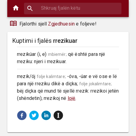
Fjalorthi sjell
Zgjedhuesin
e foljeve!
Kuptimi i fjalës
rrezikuar
rrezikúar (i, e) 
 që është para një 
mbiemër;
rreziku: njeri i rrezikuar.
rrezik/ój 
 -óva, -úar e vë ose e lë 
folje kalimtare;
para një rreziku dikë a diçka; 
folje jokalimtare;
bëj diçka që mund të sjellë rrezik: rrezikoi jetën 
(shëndetin); rrezikoj në 
lojë
.