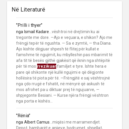
Në Literaturë
"Prilli i thyer"
nga
Ismail Kadare
...vështroi në drejtimin ku ai
tregonte me dore. —Ajo e veçuara, e shikon? Ajo me
frëngji tepër të ngushta. — Sa e zymtë, — tha Diana.
Ajo kishte dëgjuar shpesh të flitej për kullat e
famshme të ngujimit, ku mbylleshin pas mbarimit të
afa tit të besës gjithë gjakësit që iknin nga shtëpitë
rrezikuar
për të mos
familjet e tyre. Ishte hera e
pare që shikonte një kullë ngujimi e që dëgjonte
hollësira të piota për të. —Frëngjitë e saj vështrojnë
nga çdo rrugë e fshatit, në mënyrë që askush të
mos afrohet pa u diktuar prej të ngujuarve, —
shpjegonte Besiani. — Kurse njëra frëngji vështron
nga porta e kishës...
"Rënia"
nga
Albert Camus
...miqësi me marramendjet.
Depot, hambarët e anijeve, bodrumet, shpellat,