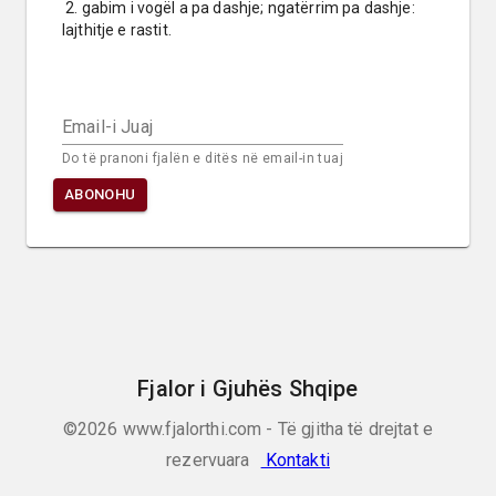
 2. gabim i vogël a pa dashje; ngatërrim pa dashje: 
lajthitje e rastit.
Email-i Juaj
Do të pranoni fjalën e ditës në email-in tuaj
ABONOHU
Fjalor i Gjuhës Shqipe
©2026
www.fjalorthi.com - Të gjitha të drejtat e
rezervuara
Kontakti