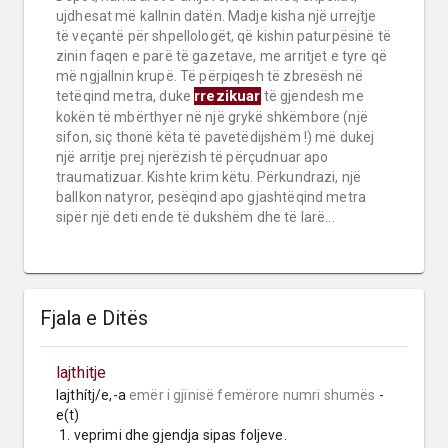
ujdhesat më kallnin datën. Madje kisha një urrejtje
të veçantë për shpellologët, që kishin paturpësinë të
zinin faqen e parë të gazetave, me arritjet e tyre që
më ngjallnin krupë. Të përpiqesh të zbresësh në
rrezikuar
tetëqind metra, duke
të gjendesh me
kokën të mbërthyer në një grykë shkëmbore (një
sifon, siç thonë këta të pavetëdijshëm !) më dukej
një arritje prej njerëzish të përçudnuar apo
traumatizuar. Kishte krim këtu. Përkundrazi, një
ballkon natyror, pesëqind apo gjashtëqind metra
sipër një deti ende të dukshëm dhe të larë...
Fjala e Ditës
lajthitje
lajthítj/e,-a 
emër i gjinisë femërore
numri shumës
 -
e(t)

 1. veprimi dhe gjendja sipas foljeve.
