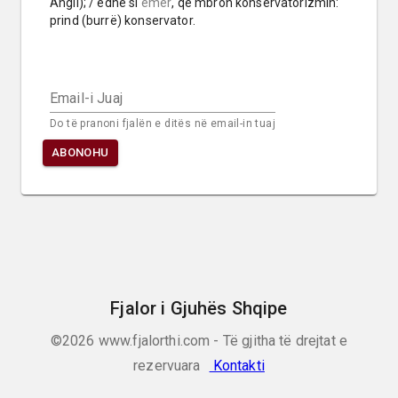
Angli); / edhe si 
emër
, që mbron konservatorizmin: 
prind (burrë) konservator.
Email-i Juaj
Do të pranoni fjalën e ditës në email-in tuaj
ABONOHU
Fjalor i Gjuhës Shqipe
©2026
www.fjalorthi.com - Të gjitha të drejtat e
rezervuara
Kontakti