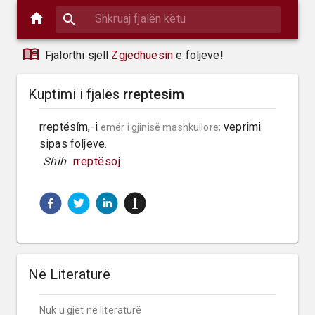
Fjalorthi sjell
Zgjedhuesin
e foljeve!
Kuptimi i fjalës
rreptesim
rreptësím,-i 
 veprimi 
emër i gjinisë mashkullore;
sipas foljeve.
 Shih 
rreptësoj
Në Literaturë
Nuk u gjet në literaturë