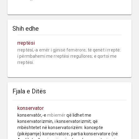
Shih edhe
rreptësi
rreptësí,-a 
emër i gjinisë femërore;
 të qenët i rreptë: 
i përmbahemi me rreptësi rregullores; e qortoi me 
rreptësi.
Fjala e Ditës
konservator
konservatór,-e 
mbiemër
 që lidhet me 
konservatorizmin, i konservatorizmit; që 
mbështetet në konservatorizëm: koncepte 
(pikëpamje) konservatore; partia konservatore (në 