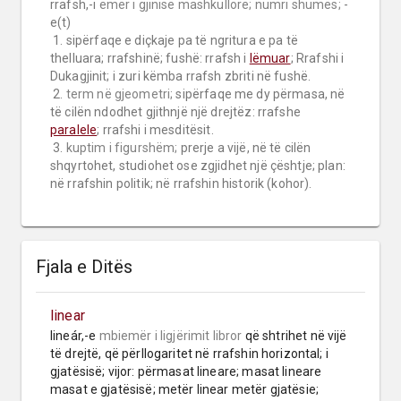
rrafsh,-i 
emër i gjinisë mashkullore;
numri shumës;
 -
e(t)

 1. sipërfaqe e diçkaje pa të ngritura e pa të 
thelluara; rrafshinë; fushë: rrafsh i 
lëmuar
; Rrafshi i 
Dukagjinit; i zuri këmba rrafsh zbriti në fushë.

 2. 
term në gjeometri;
 sipërfaqe me dy përmasa, në 
të cilën ndodhet gjithnjë një drejtëz: rrafshe 
paralele
; rrafshi i mesditësit.

 3. 
kuptim i figurshëm;
 prerje a vijë, në të cilën 
shqyrtohet, studiohet ose zgjidhet një çështje; plan: 
në rrafshin politik; në rrafshin historik (kohor).
Fjala e Ditës
linear
lineár,-e 
mbiemër
i ligjërimit libror
 që shtrihet në vijë 
të drejtë, që përllogaritet në rrafshin horizontal; i 
gjatësisë; vijor: përmasat lineare; masat lineare 
masat e gjatësisë; metër linear metër gjatësie; 