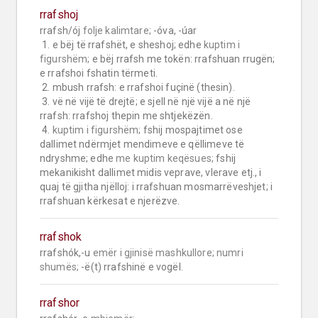
rrafshoj
rrafsh/ój 
folje kalimtare;
 -óva, -úar

 1. e bëj të rrafshët, e sheshoj; edhe 
kuptim i 
figurshëm;
 e bëj rrafsh me tokën: rrafshuan rrugën; 
e rrafshoi fshatin tërmeti.

 2. mbush rrafsh: e rrafshoi fuçinë (thesin).

 3. vë në vijë të drejtë; e sjell në një vijë a në një 
rrafsh: rrafshoj thepin me shtjekëzën.

 4. 
kuptim i figurshëm;
 fshij mospajtimet ose 
dallimet ndërmjet mendimeve e qëllimeve të 
ndryshme; edhe 
me kuptim keqësues;
 fshij 
mekanikisht dallimet midis veprave, vlerave etj., i 
quaj të gjitha njëlloj: i rrafshuan mosmarrëveshjet; i 
rrafshuan kërkesat e njerëzve.
rrafshok
rrafshók,-u 
emër i gjinisë mashkullore;
numri 
shumës;
 -ë(t) rrafshinë e vogël.
rrafshor