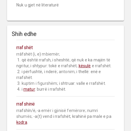
Nuk u gjet në literaturë
Shih edhe
rrafshët
rráfshët (i, e) 
mbiemër;
 1. që është rrafsh, i sheshtë; që nuk e ka majën të 
ngritur, i shtypur: tokë e rrafshët; 
kësulë
 e rrafshët.

 2. i përfushtë, i nderë; 
antonim;
 i thellë: enë e 
rrafshët.

 3. 
kuptim i figurshëm;
 i shtruar: valle e rrafshët.

 4. i 
matur
: burrë i rrafshët.
rrafshinë
rrafshín/ë,-a 
emër i gjinisë femërore;
numri 
shumës;
 -a(t) vend i rrafshët; krahinë pa male e pa 
kodra
.