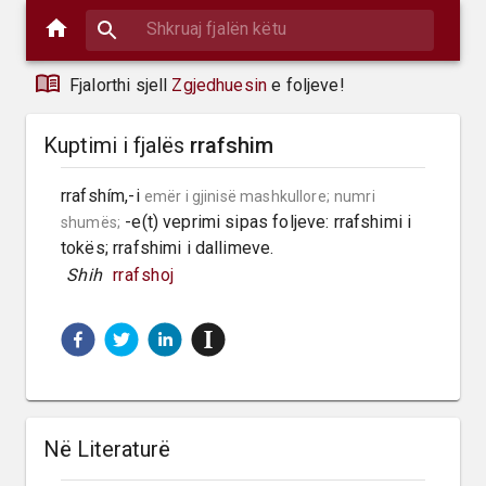
Fjalorthi sjell
Zgjedhuesin
e foljeve!
Kuptimi i fjalës
rrafshim
rrafshím,-i 
emër i gjinisë mashkullore;
numri 
 -e(t) veprimi sipas foljeve: rrafshimi i 
shumës;
tokës; rrafshimi i dallimeve.
 Shih 
rrafshoj
Në Literaturë