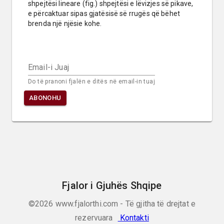
shpejtësi lineare (fig.) shpejtësi e lëvizjes së pikave, 
e përcaktuar sipas gjatësisë së rrugës që bëhet 
brenda një njësie kohe.
Email-i Juaj
Do të pranoni fjalën e ditës në email-in tuaj
ABONOHU
Fjalor i Gjuhës Shqipe
©2026
www.fjalorthi.com - Të gjitha të drejtat e
rezervuara
Kontakti