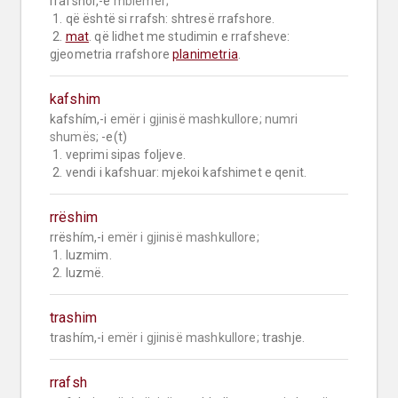
rrafshór,-e 
mbiemër;
 1. që është si rrafsh: shtresë rrafshore.

 2. 
mat
. që lidhet me studimin e rrafsheve: 
gjeometria rrafshore 
planimetria
.
kafshim
kafshím,-i 
emër i gjinisë mashkullore;
numri 
shumës;
 -e(t)

 1. veprimi sipas foljeve.

 2. vendi i kafshuar: mjekoi kafshimet e qenit.
rrëshim
rrëshím,-i 
emër i gjinisë mashkullore;
 1. luzmim.

 2. luzmë.
trashim
trashím,-i 
emër i gjinisë mashkullore;
 trashje.
rrafsh