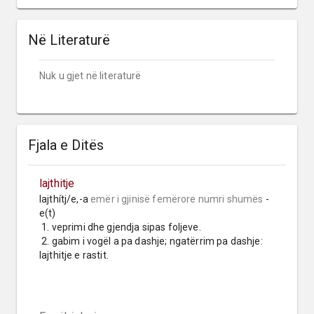
Në Literaturë
Nuk u gjet në literaturë
Fjala e Ditës
lajthitje
lajthítj/e,-a 
emër i gjinisë femërore
numri shumës
 -
e(t)

 1. veprimi dhe gjendja sipas foljeve.

 2. gabim i vogël a pa dashje; ngatërrim pa dashje: 
lajthitje e rastit.