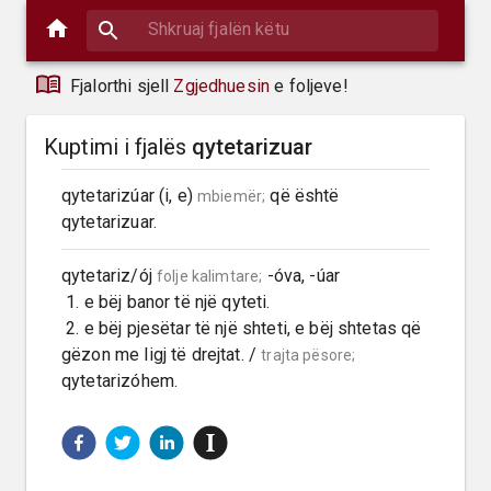
Fjalorthi sjell
Zgjedhuesin
e foljeve!
Kuptimi i fjalës
qytetarizuar
qytetarizúar (i, e) 
 që është 
mbiemër;
qytetarizuar.
qytetariz/ój 
 -óva, -úar

folje kalimtare;
 1. e bëj banor të një qyteti.

 2. e bëj pjesëtar të një shteti, e bëj shtetas që 
gëzon me ligj të drejtat. / 
trajta pësore;
qytetarizóhem.