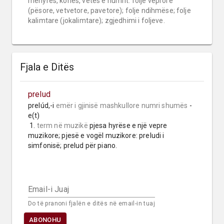
mënyrës, kohës, vetës e numrit: folje veprore 
(pësore, vetvetore, pavetore); folje ndihmëse; folje 
kalimtare (jokalimtare); zgjedhimi i foljeve.
Fjala e Ditës
prelud
prelúd,-i 
emër i gjinisë mashkullore
numri shumës
 -
e(t)

 1. 
term në muzikë
 pjesa hyrëse e një vepre 
muzikore; pjesë e vogël muzikore: preludi i 
simfonisë; prelud për piano.
Email-i Juaj
Do të pranoni fjalën e ditës në email-in tuaj
ABONOHU