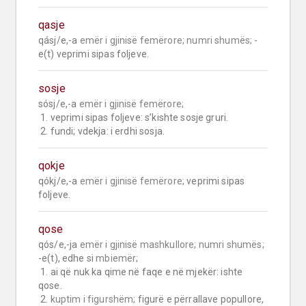
qasje
qásj/e,-a 
emër i gjinisë femërore;
numri shumës;
 -
e(t) veprimi sipas foljeve.
sosje
sósj/e,-a 
emër i gjinisë femërore;
 1. veprimi sipas foljeve: s’kishte sosje gruri.

 2. fundi; vdekja: i erdhi sosja.
qokje
qókj/e,-a 
emër i gjinisë femërore;
 veprimi sipas 
foljeve.
qose
qós/e,-ja 
emër i gjinisë mashkullore;
numri shumës;
-e(t), edhe si 
mbiemër;
 1. ai që nuk ka qime në faqe e në mjekër: ishte 
qose.

 2. 
kuptim i figurshëm;
 figurë e përrallave popullore, 