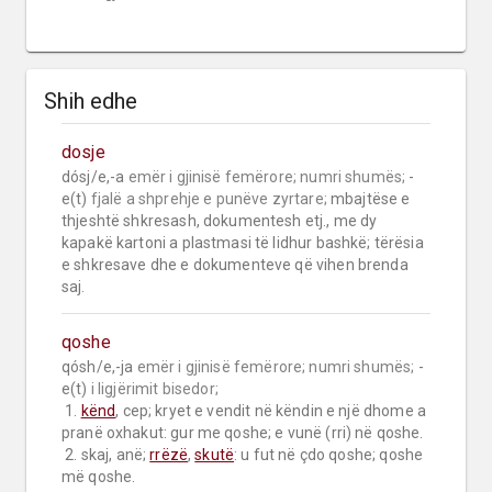
Shih edhe
dosje
dósj/e,-a 
emër i gjinisë femërore;
numri shumës;
 -
e(t) 
fjalë a shprehje e punëve zyrtare;
 mbajtëse e 
thjeshtë shkresash, dokumentesh etj., me dy 
kapakë kartoni a plastmasi të lidhur bashkë; tërësia 
e shkresave dhe e dokumenteve që vihen brenda 
saj.
qoshe
qósh/e,-ja 
emër i gjinisë femërore;
numri shumës;
 -
e(t) 
i ligjërimit bisedor;
 1. 
kënd
, cep; kryet e vendit në këndin e një dhome a 
pranë oxhakut: gur me qoshe; e vunë (rri) në qoshe.

 2. skaj, anë; 
rrëzë
, 
skutë
: u fut në çdo qoshe; qoshe 
më qoshe.