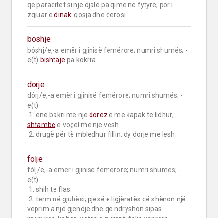
që paraqitet si një djalë pa qime në fytyrë, por i 
zgjuar e 
dinak
: qosja dhe qerosi.
boshje
bóshj/e,-a 
emër i gjinisë femërore;
numri shumës;
 -
e(t) 
bishtajë
 pa kokrra.
dorje
dórj/e,-a 
emër i gjinisë femërore;
numri shumës;
 -
e(t)

 1. enë bakri me një 
dorëz
 e me kapak të lidhur; 
shtambë
 e vogël me një vesh.

 2. drugë për të mbledhur fillin: dy dorje me lesh.
folje
fólj/e,-a 
emër i gjinisë femërore;
numri shumës;
 -
e(t)

 1. shih te flas.

 2. 
term në gjuhësi;
 pjesë e ligjëratës që shënon një 
veprim a një gjendje dhe që ndryshon sipas 