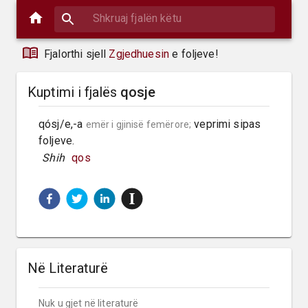
Fjalorthi sjell
Zgjedhuesin
e foljeve!
Kuptimi i fjalës
qosje
qósj/e,-a 
 veprimi sipas 
emër i gjinisë femërore;
foljeve.
 Shih 
qos
Në Literaturë
Nuk u gjet në literaturë