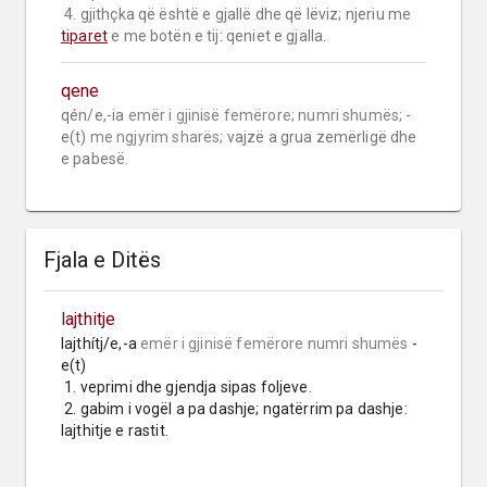
 4. gjithçka që është e gjallë dhe që lëviz; njeriu me 
tiparet
 e me botën e tij: qeniet e gjalla.
qene
qén/e,-ia 
emër i gjinisë femërore;
numri shumës;
 -
e(t) 
me ngjyrim sharës;
 vajzë a grua zemërligë dhe 
e pabesë.
Fjala e Ditës
lajthitje
lajthítj/e,-a 
emër i gjinisë femërore
numri shumës
 -
e(t)

 1. veprimi dhe gjendja sipas foljeve.

 2. gabim i vogël a pa dashje; ngatërrim pa dashje: 
lajthitje e rastit.