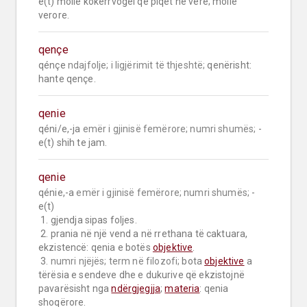
e(t) mollë kokërrvogël që piqet në verë; mollë 
verore.
qençe
qénçe 
ndajfolje;
i ligjërimit të thjeshtë;
 qenërisht: 
hante qençe.
qenie
qéni/e,-ja 
emër i gjinisë femërore;
numri shumës;
 -
e(t) shih te jam.
qenie
qénie,-a 
emër i gjinisë femërore;
numri shumës;
 -
e(t)

 1. gjendja sipas foljes.

 2. prania në një vend a në rrethana të caktuara, 
ekzistencë: qenia e botës 
objektive
.

 3. 
numri njëjës;
term në filozofi;
 bota 
objektive
 a 
tërësia e sendeve dhe e dukurive që ekzistojnë 
pavarësisht nga 
ndërgjegjja
; 
materia
: qenia 
shoqërore.
