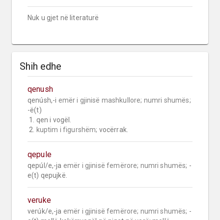
Nuk u gjet në literaturë
Shih edhe
qenush
qenúsh,-i 
emër i gjinisë mashkullore;
numri shumës;
-ë(t)

 1. qen i vogël.

 2. 
kuptim i figurshëm;
 vocërrak.
qepule
qepúl/e,-ja 
emër i gjinisë femërore;
numri shumës;
 -
e(t) qepujkë.
veruke
verúk/e,-ja 
emër i gjinisë femërore;
numri shumës;
 -