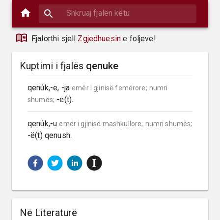
Fjalorthi sjell
Zgjedhuesin
e foljeve!
Kuptimi i fjalës
qenuke
qenúk,-e, -ja 
emër i gjinisë femërore;
numri 
 -e(t).
shumës;
qenúk,-u 
emër i gjinisë mashkullore;
numri shumës;
-ë(t) qenush.
Në Literaturë