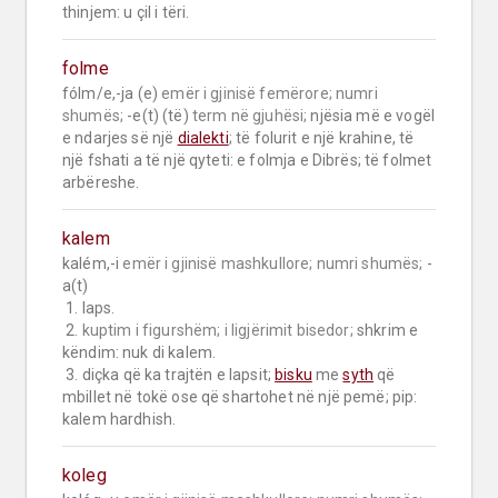
thinjem: u çil i tëri.
folme
fólm/e,-ja (e) 
emër i gjinisë femërore;
numri 
shumës;
 -e(t) (të) 
term në gjuhësi;
 njësia më e vogël 
e ndarjes së një 
dialekti
; të folurit e një krahine, të 
një fshati a të një qyteti: e folmja e Dibrës; të folmet 
arbëreshe.
kalem
kalém,-i 
emër i gjinisë mashkullore;
numri shumës;
 -
a(t)

 1. laps.

 2. 
kuptim i figurshëm;
i ligjërimit bisedor;
 shkrim e 
këndim: nuk di kalem.

 3. diçka që ka trajtën e lapsit; 
bisku
 me 
syth
 që 
mbillet në tokë ose që shartohet në një pemë; pip: 
kalem hardhish.
koleg