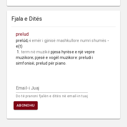
Fjala e Ditës
prelud
prelúd,-i 
emër i gjinisë mashkullore
numri shumës
 -
e(t)

 1. 
term në muzikë
 pjesa hyrëse e një vepre 
muzikore; pjesë e vogël muzikore: preludi i 
simfonisë; prelud për piano.
Email-i Juaj
Do të pranoni fjalën e ditës në email-in tuaj
ABONOHU