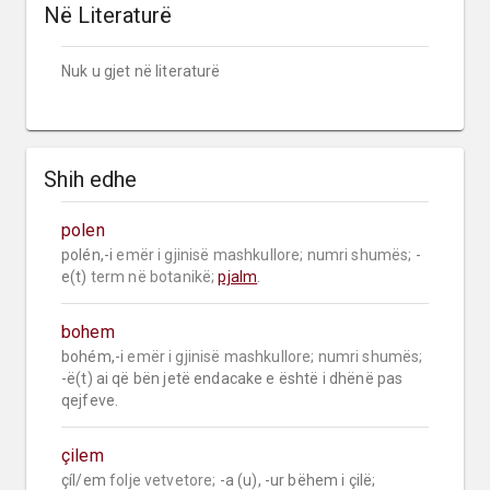
Në Literaturë
Nuk u gjet në literaturë
Shih edhe
polen
polén,-i 
emër i gjinisë mashkullore;
numri shumës;
 -
e(t) 
term në botanikë;
pjalm
.
bohem
bohém,-i 
emër i gjinisë mashkullore;
numri shumës;
-ë(t) ai që bën jetë endacake e është i dhënë pas 
qejfeve.
çilem
çíl/em 
folje vetvetore;
 -a (u), -ur bëhem i çilë; 