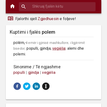
Fjalorthi sjell
Zgjedhuesin
e foljeve!
Kuptimi i fjalës
polem
polém,-i 
emër i gjinisë mashkullore;
i ligjërimit 
 populli, gjindja; 
vegjëlia
: alemi dhe 
bisedor;
polemi.
Sinonime / Të ngjashme
populli
|
gjindja
|
vegjëlia