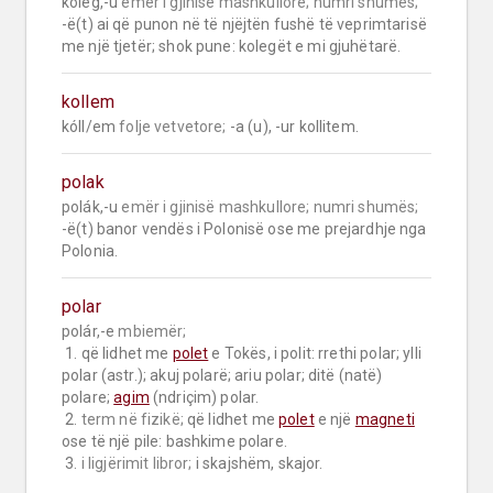
kolég,-u 
emër i gjinisë mashkullore;
numri shumës;
-ë(t) ai që punon në të njëjtën fushë të veprimtarisë 
me një tjetër; shok pune: kolegët e mi gjuhëtarë.
kollem
kóll/em 
folje vetvetore;
 -a (u), -ur kollitem.
polak
polák,-u 
emër i gjinisë mashkullore;
numri shumës;
-ë(t) banor vendës i Polonisë ose me prejardhje nga 
Polonia.
polar
polár,-e 
mbiemër;
 1. që lidhet me 
polet
 e Tokës, i polit: rrethi polar; ylli 
polar (astr.); akuj polarë; ariu polar; ditë (natë) 
polare; 
agim
 (ndriçim) polar.

 2. 
term në fizikë;
 që lidhet me 
polet
 e një 
magneti
ose të një pile: bashkime polare.

 3. 
i ligjërimit libror;
 i skajshëm, skajor.