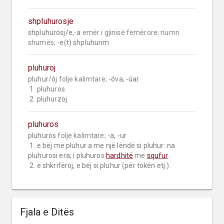
shpluhurosje
shpluhurósj/e,-a 
emër i gjinisë femërore;
numri 
shumës;
 -e(t) shpluhurim.
pluhuroj
pluhur/ój 
folje kalimtare;
 -óva, -úar

 1. pluhuros.

 2. pluhurzoj.
pluhuros
pluhurós 
folje kalimtare;
 -a, -ur

 1. e bëj me pluhur a me një lëndë si pluhur: na 
pluhurosi era; i pluhuros 
hardhitë
 me 
squfur
.

 2. e shkrifëroj, e bëj si pluhur (për tokën etj.).
Fjala e Ditës