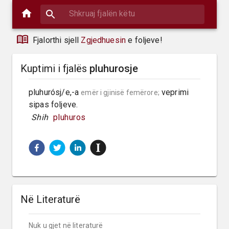
Fjalorthi sjell
Zgjedhuesin
e foljeve!
Kuptimi i fjalës
pluhurosje
pluhurósj/e,-a 
 veprimi 
emër i gjinisë femërore;
sipas foljeve.
 Shih 
pluhuros
Në Literaturë
Nuk u gjet në literaturë