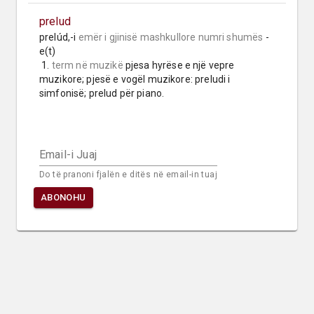
prelud
prelúd,-i 
emër i gjinisë mashkullore
numri shumës
 -
e(t)

 1. 
term në muzikë
 pjesa hyrëse e një vepre 
muzikore; pjesë e vogël muzikore: preludi i 
simfonisë; prelud për piano.
Email-i Juaj
Do të pranoni fjalën e ditës në email-in tuaj
ABONOHU