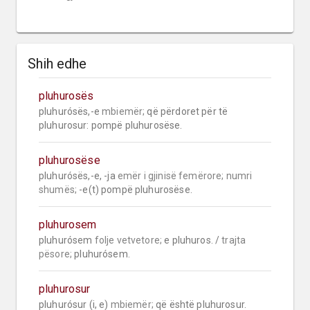
Shih edhe
pluhurosës
pluhurósës,-e 
mbiemër;
 që përdoret për të 
pluhurosur: pompë pluhurosëse.
pluhurosëse
pluhurósës,-e, -ja 
emër i gjinisë femërore;
numri 
shumës;
 -e(t) pompë pluhurosëse.
pluhurosem
pluhurósem 
folje vetvetore;
 e pluhuros. / 
trajta 
pësore;
 pluhurósem.
pluhurosur
pluhurósur (i, e) 
mbiemër;
 që është pluhurosur.