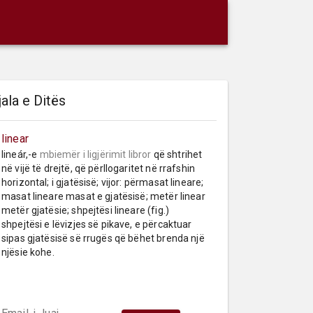
jala e Ditës
linear
lineár,-e 
mbiemër
i ligjërimit libror
 që shtrihet 
në vijë të drejtë, që përllogaritet në rrafshin 
horizontal; i gjatësisë; vijor: përmasat lineare; 
masat lineare masat e gjatësisë; metër linear 
metër gjatësie; shpejtësi lineare (fig.) 
shpejtësi e lëvizjes së pikave, e përcaktuar 
sipas gjatësisë së rrugës që bëhet brenda një 
njësie kohe.