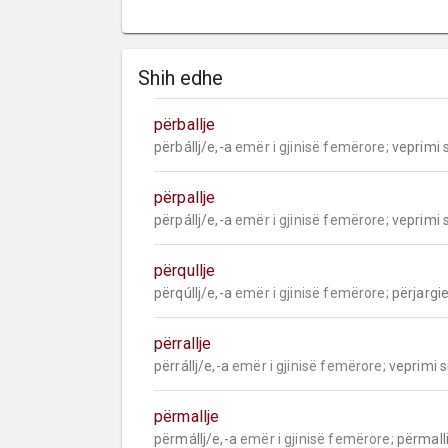
Shih edhe
përballje
përbállj/e,-a 
emër i gjinisë femërore;
 veprimi 
përpallje
përpállj/e,-a 
emër i gjinisë femërore;
 veprimi 
përqullje
përqúllj/e,-a 
emër i gjinisë femërore;
 përjargie
përrallje
përrállj/e,-a 
emër i gjinisë femërore;
 veprimi s
përmallje
përmállj/e,-a 
emër i gjinisë femërore;
 përmall