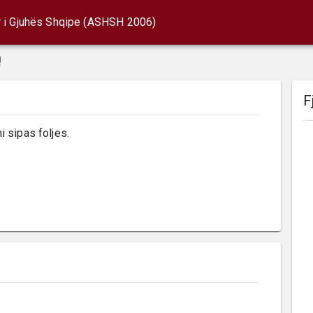
r i Gjuhës Shqipe (ASHSH 2006)
!
F
i sipas foljes.