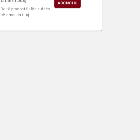
Email-i Juaj
ABONOHU
Do të pranoni fjalën e ditës
në email-in tuaj