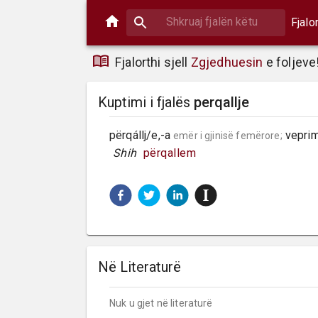
Fjalo
Fjalorthi sjell
Zgjedhuesin
e foljeve
Kuptimi i fjalës
perqallje
përqállj/e,-a 
 veprim
emër i gjinisë femërore;
 Shih 
përqallem
Në Literaturë
Nuk u gjet në literaturë