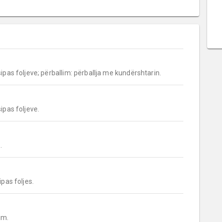
sipas foljeve; përballim: përballja me kundërshtarin.
sipas foljeve.
.
ipas foljes.
im.