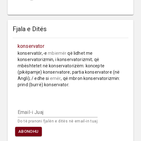
Fjala e Ditës
konservator
konservatór,-e 
mbiemër
 që lidhet me 
konservatorizmin, i konservatorizmit; që 
mbështetet në konservatorizëm: koncepte 
(pikëpamje) konservatore; partia konservatore (në 
Angli); / edhe si 
emër
, që mbron konservatorizmin: 
prind (burrë) konservator.
Email-i Juaj
Do të pranoni fjalën e ditës në email-in tuaj
ABONOHU