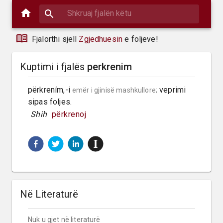
Fjalorthi sjell
Zgjedhuesin
e foljeve!
Kuptimi i fjalës
perkrenim
përkrením,-i 
 veprimi 
emër i gjinisë mashkullore;
sipas foljes.
 Shih 
përkrenoj
Në Literaturë
Nuk u gjet në literaturë