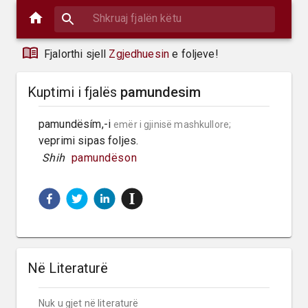
Fjalorthi sjell
Zgjedhuesin
e foljeve!
Kuptimi i fjalës
pamundesim
pamundësím,-i 
emër i gjinisë mashkullore;
veprimi sipas foljes.
 Shih 
pamundëson
Në Literaturë
Nuk u gjet në literaturë