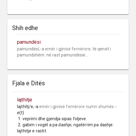
Shih edhe
pamundësi
pamundësí,-a 
emër i gjinisë femërore;
 të qenët i 
pamundshëm: në rast pamundësie...
Fjala e Ditës
lajthitje
lajthítj/e,-a 
emër i gjinisë femërore
numri shumës
 -
e(t)

 1. veprimi dhe gjendja sipas foljeve.

 2. gabim i vogël a pa dashje; ngatërrim pa dashje: 
lajthitje e rastit.