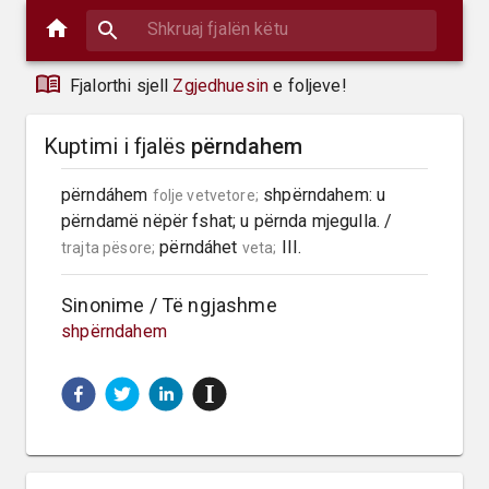
Fjalorthi sjell
Zgjedhuesin
e foljeve!
Kuptimi i fjalës
përndahem
përndáhem 
 shpërndahem: u 
folje vetvetore;
përndamë nëpër fshat; u përnda mjegulla. / 
 përndáhet 
 III.
trajta pësore;
veta;
Sinonime / Të ngjashme
shpërndahem