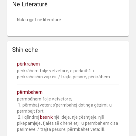
Në Literaturë
Nuk u gjet në literaturë
Shih edhe
përkrahem
përkráhem 
folje vetvetore;
 e përkráh1: i 
përkraheshin vajzës. / 
trajta pësore;
 përkráhem.
përmbahem
përmbáhem 
folje vetvetore;
 1. përmbaj veten: s’përmbahej dot nga gëzimi; u 
përmbajt fort.

 2. i qëndroj 
besnik
 një ideje, një çështjeje, një 
pikëpamjeje, fjalës së dhënë etj.: u përmbahem disa 
parimeve. / 
trajta pësore;
 përmbáhet 
veta;
 III.