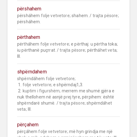
përshahem
përsháhem 
folje vetvetore;
 shahem. / 
trajta pësore;
përsháhem.
përthahem
përtháhem 
folje vetvetore;
 e përthaj: u përtha toka; 
iu përthanë puçrrat. / 
trajta pësore;
 përtháhet 
veta;
III.
shpërndahem
shpërndáhem 
folje vetvetore;
 1. 
folje vetvetore;
 e shpërndaj1,3.

 2. 
kuptim i figurshëm;
 merrem me shumë gjëra e 
nuk thellohem në asnjë prej tyre, përpihem: është 
shpërndarë shumë. / 
trajta pësore;
 shpërndáhet 
veta;
 III.
përçahem
përçáhem 
folje vetvetore;
 më hyn grindja me një 