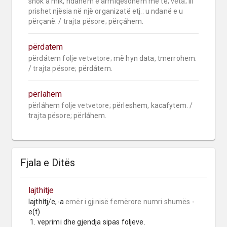
shok a mik, ndahem e armiqësohem me të; 
veta;
 III 
prishet njësia në një organizatë etj.: u ndanë e u 
përçanë. / 
trajta pësore;
 përçáhem.
përdatem
përdátem 
folje vetvetore;
 më hyn data, tmerrohem. 
/ 
trajta pësore;
 përdátem.
përlahem
përláhem 
folje vetvetore;
 përleshem, kacafytem. / 
trajta pësore;
 përláhem.
Fjala e Ditës
lajthitje
lajthítj/e,-a 
emër i gjinisë femërore
numri shumës
 -
e(t)

 1. veprimi dhe gjendja sipas foljeve.
