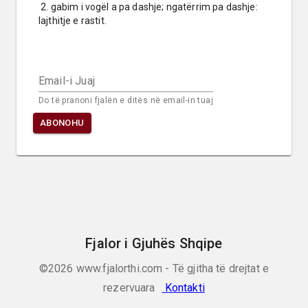
 2. gabim i vogël a pa dashje; ngatërrim pa dashje: 
lajthitje e rastit.
Email-i Juaj
Do të pranoni fjalën e ditës në email-in tuaj
ABONOHU
Fjalor i Gjuhës Shqipe
©2026
www.fjalorthi.com - Të gjitha të drejtat e
rezervuara
Kontakti