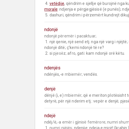
 4. 
vetëdije
morale
: ndjenja e përgjegjësisë (e punës); nd
 5. dashuri; qëndrim i përzemërt kundrejt dikuj
ndonjë
ndonjë 
përemër i pacaktuar;
 1. një qenie, një send etj. nga një varg i njëjtë; njëri a njëra cilido, diçka çfarëdo: ndonjë njeri (grua); 
ndonjë ditë; ç’kemi ndonjë të re?

 2. si 
pjesëz;
 afro, gati: kam ndonjë orë këtu.
ndenjës
ndénjës,-e 
mbiemër;
 vendës.
denjë
dénjë (i, e) 
mbiemër;
 që e meriton plotësisht të 
detyrë, për një nderim etj.: vepër e denjë; pje
ndejë
ndéj/ë,-a 
emër i gjinisë femërore;
numri shum
 1. 
numri njëjës;
 ndenjje: ndeja e mirë! (krahin.) 