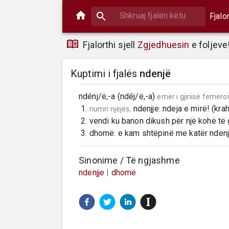
Fjalo
Fjalorthi sjell
Zgjedhuesin
e foljeve
Kuptimi i fjalës
ndenjë
ndénj/ë,-a (ndéj/ë,-a) 
emër i gjinisë femëro
 1. 
 ndenjje: ndeja e mirë! (krahi
numri njëjës;
 2. vendi ku banon dikush për një kohë të gjatë: e ka ndenjën në fshat.

 3. dhomë: e kam shtëpinë me katër ndenj
Sinonime / Të ngjashme
ndenjje
|
dhomë