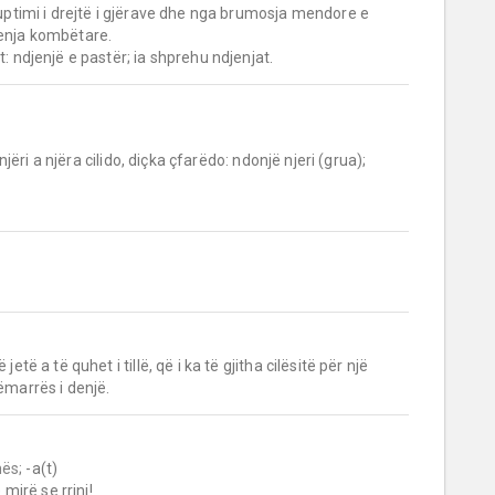
, qëndrim e sjellje që burojnë nga kuptimi i drejtë i gjërave dhe nga brumosja mendore e 
jenja kombëtare.

t: ndjenjë e pastër; ia shprehu ndjenjat.
jetë a të quhet i tillë, që i ka të gjitha cilësitë për një 
sëmarrës i denjë.
ës;
 -a(t)

mirë se rrini!
