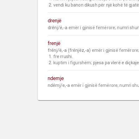
 2. vendi ku banon dikush për një kohë të gjatë
drenjë
drénj/ë,-a 
emër i gjinisë femërore;
numri shu
frenjë
frénj/ë,-a (frénjëz,-a) 
emër i gjinisë femërore
 1. fre rrushi.

 2. 
kuptim i figurshëm;
 pjesa pa vlerë e diçkaje
ndemje
ndémj/e,-a 
emër i gjinisë femërore;
numri sh