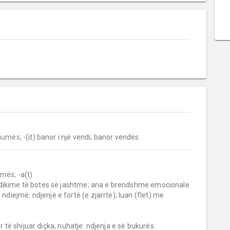
humës;
 -(it) banor i një vendi; banor vendës.
umës;
 -a(t)

 ndiejmë: ndjenjë e fortë (e zjarrtë); luan (flet) me 