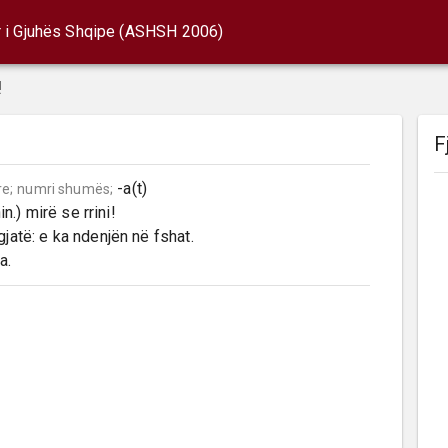
r i Gjuhës Shqipe (ASHSH 2006)
!
F
 -a(t)

re;
numri shumës;
n.) mirë se rrini!

a.