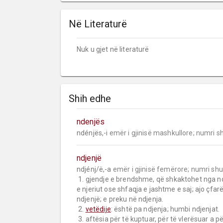
Në Literaturë
Nuk u gjet në literaturë
Shih edhe
ndenjës
ndénjës,-i 
emër i gjinisë mashkullore;
numri s
ndjenjë
ndjénj/ë,-a 
emër i gjinisë femërore;
numri sh
 1. gjendje e brendshme, që shkaktohet nga ndikime të botës së jashtme; ana e brendshme emocionale 
e njeriut ose shfaqja e jashtme e saj; ajo çfarë
ndjenjë; e preku në ndjenja.

 2. 
vetëdije
: është pa ndjenja; humbi ndjenjat.

 3. aftësia për të kuptuar, për të vlerësuar a për të shijuar diçka, nuhatje: ndjenja e së bukurës.
