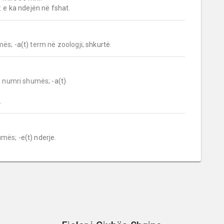
: e ka ndejën në fshat.
mës;
 -a(t) 
term në zoologji;
 shkurtë.
;
numri shumës;
 -a(t)

.
umës;
 -e(t) nderje.