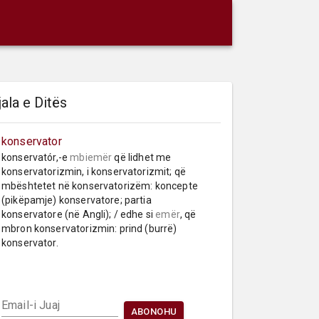
jala e Ditës
konservator
konservatór,-e 
mbiemër
 që lidhet me 
konservatorizmin, i konservatorizmit; që 
mbështetet në konservatorizëm: koncepte 
(pikëpamje) konservatore; partia 
konservatore (në Angli); / edhe si 
emër
, që 
mbron konservatorizmin: prind (burrë) 
konservator.
Email-i Juaj
ABONOHU