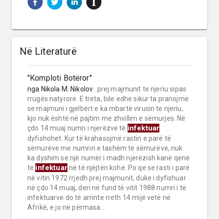
Në Literaturë
"Komploti Botëror"
nga
Nikola M. Nikolov
...prej majmunit te njeriu sipas
rrugës natyrore. E treta, bile edhe sikur ta pranojmë
se majmuni i gjelbërt e ka mbartë virusin te njeriu,
kjo nuk është në pajtim me zhvillim e sëmurjes. Në
infektuar
çdo 14 muaj numri i njerëzve të
dyfishohet. Kur të krahasojmë rastin e parë të
sëmurëve me numrin e tashëm të sëmurëve, nuk
ka dyshim se një numër i madh njerëzish kanë qenë
infektuar
të
në të njëjtën kohë. Po qe se rasti i parë
në vitin 1972 rrjedh prej majmunit, duke i dyfishuar
në çdo 14 muaj, deri në fund të vitit 1988 numri i të
infektuarve do të arrinte rreth 14 mijë vetë në
Afrikë, e jo në përmasa...