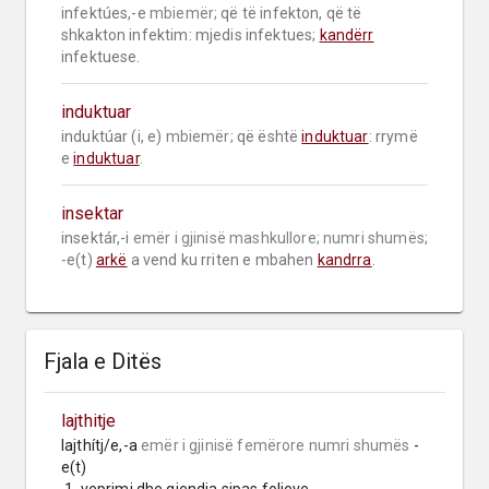
infektúes,-e 
mbiemër;
 që të infekton, që të 
shkakton infektim: mjedis infektues; 
kandërr
infektuese.
induktuar
induktúar (i, e) 
mbiemër;
 që është 
induktuar
: rrymë 
e 
induktuar
.
insektar
insektár,-i 
emër i gjinisë mashkullore;
numri shumës;
-e(t) 
arkë
 a vend ku rriten e mbahen 
kandrra
.
Fjala e Ditës
lajthitje
lajthítj/e,-a 
emër i gjinisë femërore
numri shumës
 -
e(t)
