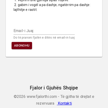
 1. veprimi dhe gjendja sipas foljeve.

 2. gabim i vogël a pa dashje; ngatërrim pa dashje: 
lajthitje e rastit.
Email-i Juaj
Do të pranoni fjalën e ditës në email-in tuaj
ABONOHU
Fjalor i Gjuhës Shqipe
©2026
www.fjalorthi.com - Të gjitha të drejtat e
rezervuara
Kontakti