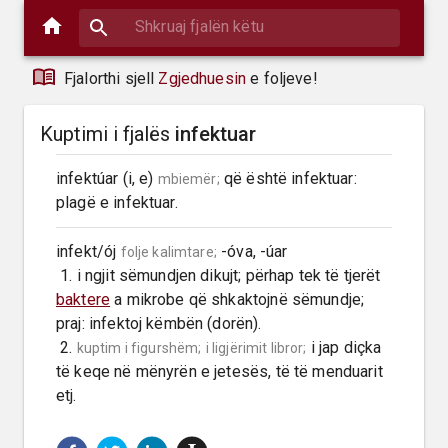
Fjalorthi sjell
Zgjedhuesin
e foljeve!
Kuptimi i fjalës
infektuar
infektúar (i, e) 
 që është infektuar: 
mbiemër;
plagë e infektuar.
infekt/ój 
 -óva, -úar

folje kalimtare;
 1. i ngjit sëmundjen dikujt; përhap tek të tjerët 
baktere
 a mikrobe që shkaktojnë sëmundje; 
praj: infektoj këmbën (dorën).

 2. 
 i jap diçka 
kuptim i figurshëm;
i ligjërimit libror;
të keqe në mënyrën e jetesës, të të menduarit 
etj.