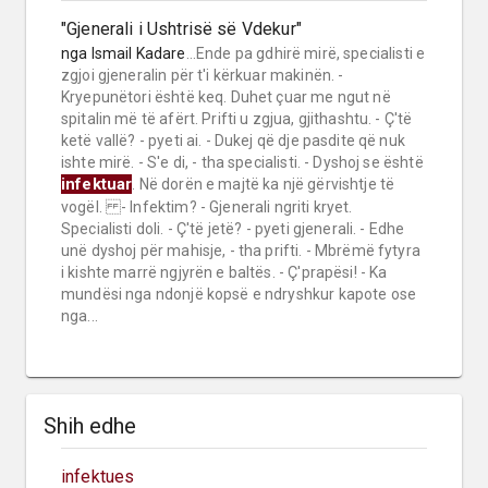
"Gjenerali i Ushtrisë së Vdekur"
nga
Ismail Kadare
...Ende pa gdhirë mirë, specialisti e
zgjoi gjeneralin për t'i kërkuar makinën. -
Kryepunëtori është keq. Duhet çuar me ngut në
spitalin më të afërt. Prifti u zgjua, gjithashtu. - Ç'të
ketë vallë? - pyeti ai. - Dukej që dje pasdite që nuk
ishte mirë. - S'e di, - tha specialisti. - Dyshoj se është
infektuar
. Në dorën e majtë ka një gërvishtje të
vogël. - Infektim? - Gjenerali ngriti kryet.
Specialisti doli. - Ç'të jetë? - pyeti gjenerali. - Edhe
unë dyshoj për mahisje, - tha prifti. - Mbrëmë fytyra
i kishte marrë ngjyrën e baltës. - Ç'prapësi! - Ka
mundësi nga ndonjë kopsë e ndryshkur kapote ose
nga...
Shih edhe
infektues