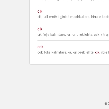
cik
cik,-u II 
emër i gjinisë mashkullore;
 hirra e kosi
cik
cik 
folje kalimtare;
 -a, -ur prek lehtë; cek. / 
tra
cok
cok 
folje kalimtare;
 -a, -ur prek lehtë, 
çik
; i bie
©