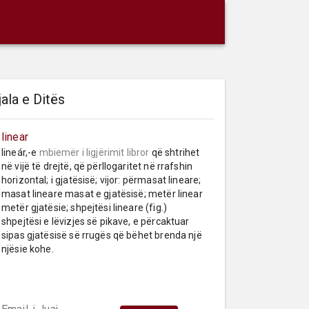
jala e Ditës
linear
lineár,-e 
mbiemër
i ligjërimit libror
 që shtrihet 
në vijë të drejtë, që përllogaritet në rrafshin 
horizontal; i gjatësisë; vijor: përmasat lineare; 
masat lineare masat e gjatësisë; metër linear 
metër gjatësie; shpejtësi lineare (fig.) 
shpejtësi e lëvizjes së pikave, e përcaktuar 
sipas gjatësisë së rrugës që bëhet brenda një 
njësie kohe.