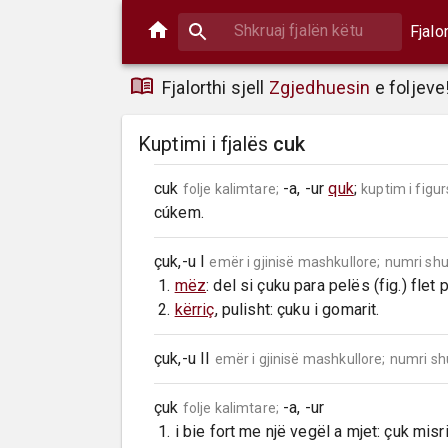
Fjalo
Fjalorthi sjell
Zgjedhuesin
e foljeve
Kuptimi i fjalës
cuk
cuk 
 -a, -ur 
quk
; 
folje kalimtare;
kuptim i figu
cúkem.
çuk,-u I 
emër i gjinisë mashkullore;
numri sh
 1. 
mëz
: del si çuku para pelës (fig.) fle
 2. 
kërriç
, pulisht: çuku i gomarit.
çuk,-u II 
emër i gjinisë mashkullore;
numri s
çuk 
 -a, -ur

folje kalimtare;
 1. i bie fort me një vegël a mjet: çuk misr