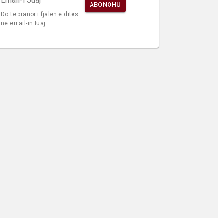
Email-i Juaj
ABONOHU
Do të pranoni fjalën e ditës
në email-in tuaj