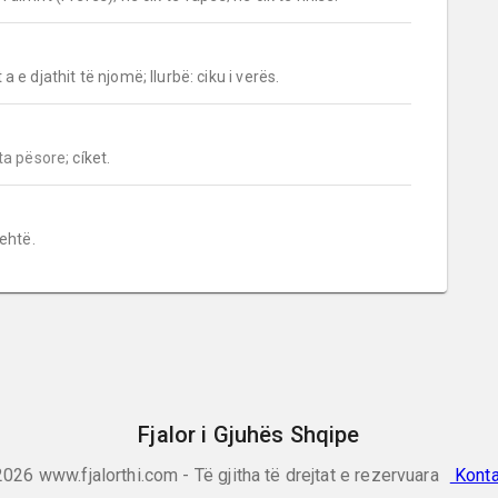
t a e djathit të njomë; llurbë: ciku i verës.
jta pësore;
 cíket.
 lehtë.
Fjalor i Gjuhës Shqipe
2026
www.fjalorthi.com - Të gjitha të drejtat e rezervuara
Konta