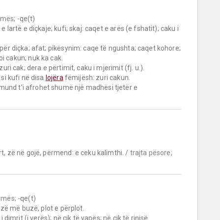
umës;
 -qe(t)

 për diçka; afat; pikësynim: caqe të ngushta; caqet kohore; 
i cakun; nuk ka cak.

si kufi në disa 
lojëra
 fëmijësh: zuri cakun.

und t’i afrohet shumë një madhësi tjetër e 
rt, zë në gojë, përmend: e ceku kalimthi. / 
trajta pësore;
umës;
 -qe(t)

 i dimrit (i verës); në cik të vapës; në cik të rinisë.