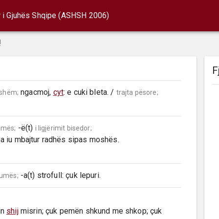
r i Gjuhës Shqipe (ASHSH 2006)
!
F
 ngacmoj, 
cyt
: e cuki bleta. / 
rshëm;
trajta pësore;
 -ë(t) 
umës;
i ligjërimit bisedor;
t pa iu mbajtur radhës sipas moshës.

 -a(t) strofull: çuk lepuri.
humës;
in 
shij
 misrin; çuk pemën shkund me shkop; çuk 