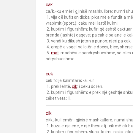
cak
ca/k,-ku 
emër i gjinisë mashkullore;
numri sh
 1. vija që kufizon diçka; pika më e fundit a më e lartë e diçkaje; kufi; skaj: caqet e arës (e fshatit); caku i 
vrapimit (sport.); caku më i lartë kulmi.

 2. 
kuptim i figurshëm;
 kufiri që është caktuar
brenda (jashtë) caqeve; pa cak e pa anë; e kalo
 3. vendi ku dikush jeton a punon: njeri pa cak; zuri cak; dera e përtimit, caku i mjerimit (fj. u.).

 4. gropë e vogël në lojën e doçes, bice; shenjë 
 5. 
mat
. madhësi e pandryshueshme, së cilës m
ndryshueshme.
cek
cek 
folje kalimtare;
 -a, -ur

 1. prek lehtë, 
çik
: i ceku dorën.

 2. 
kuptim i figurshëm;
 e prek një çështje shku
céket 
veta;
 III.
cik
ci/k,-ku I 
emër i gjinisë mashkullore;
numri sh
 1. buza e një ene, e një thesi etj.: cik më cik buzë më buzë, plot e përplot.

 2. 
kuptim i figurshëm;
 vlugu, kulmi, pisku: ciku