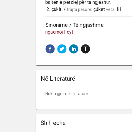
baltën e përziej për ta ngjeshur.

 2. çukit. / 
 çúket 
 III.
trajta pësore;
veta;
Sinonime / Të ngjashme
ngacmoj
|
cyt
Në Literaturë
Nuk u gjet në literaturë
Shih edhe