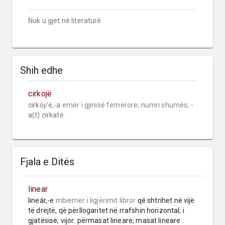
Nuk u gjet në literaturë
Shih edhe
cirkojë
cirkój/ë,-a 
emër i gjinisë femërore;
numri shumës;
 -
a(t) cirkatë.
Fjala e Ditës
linear
lineár,-e 
mbiemër
i ligjërimit libror
 që shtrihet në vijë 
të drejtë, që përllogaritet në rrafshin horizontal; i 
gjatësisë; vijor: përmasat lineare; masat lineare 