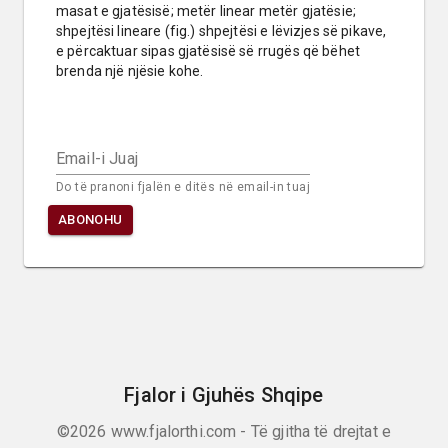
masat e gjatësisë; metër linear metër gjatësie; 
shpejtësi lineare (fig.) shpejtësi e lëvizjes së pikave, 
e përcaktuar sipas gjatësisë së rrugës që bëhet 
brenda një njësie kohe.
Email-i Juaj
Do të pranoni fjalën e ditës në email-in tuaj
ABONOHU
Fjalor i Gjuhës Shqipe
©2026
www.fjalorthi.com - Të gjitha të drejtat e