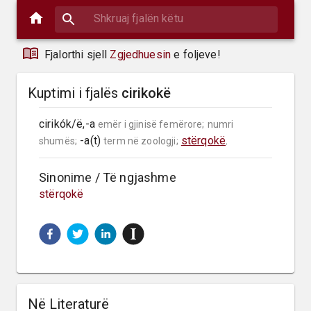
Fjalorthi sjell
Zgjedhuesin
e foljeve!
Kuptimi i fjalës
cirikokë
cirikók/ë,-a 
emër i gjinisë femërore;
numri 
 -a(t) 
stërqokë
.
shumës;
term në zoologji;
Sinonime / Të ngjashme
stërqokë
Në Literaturë