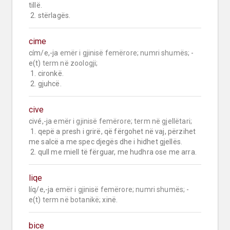
tillë.

 2. stërlagës.
cime
cím/e,-ja 
emër i gjinisë femërore;
numri shumës;
 -
e(t) 
term në zoologji;
 1. cironkë.

 2. gjuhcë.
cive
civé,-ja 
emër i gjinisë femërore;
term në gjellëtari;
 1. qepë a presh i grirë, që fërgohet në vaj, përzihet 
me salcë a me spec djegës dhe i hidhet gjellës.

 2. qull me miell të fërguar, me hudhra ose me arra.
liqe
líq/e,-ja 
emër i gjinisë femërore;
numri shumës;
 -
e(t) 
term në botanikë;
 xinë.
bice