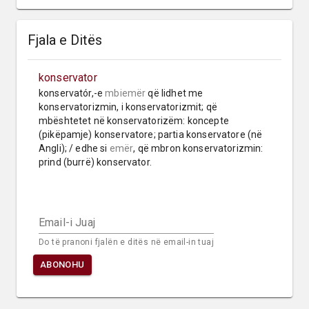
Fjala e Ditës
konservator
konservatór,-e 
mbiemër
 që lidhet me 
konservatorizmin, i konservatorizmit; që 
mbështetet në konservatorizëm: koncepte 
(pikëpamje) konservatore; partia konservatore (në 
Angli); / edhe si 
emër
, që mbron konservatorizmin: 
prind (burrë) konservator.
Email-i Juaj
Do të pranoni fjalën e ditës në email-in tuaj
ABONOHU