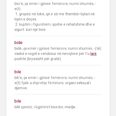
bíc/e,-ja 
emër i gjinisë femërore;
numri shumës;
 -
e(t)

 1. gropëz në tokë, që e zë me thembër lojtari në 
lojën e doçes.

 2. 
kuptim i figurshëm;
 qoshe e rehatshme dhe e 
sigurt: zuri një bice.
bide
bidé,-ja 
emër i gjinisë femërore;
numri shumës;
 -(të) 
vaskë e vogël e vendosur në nevojtore për t’u 
larë
poshtë (kryesisht për gratë).
bile
bíl/e,-ja 
emër i gjinisë femërore;
numri shumës;
 -
e(t) 
fjalë a shprehje fëminore;
 organi seksual i 
djemve.
bile
bilé 
pjesëz;
i ligjërimit bisedor;
 madje.