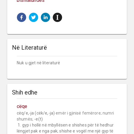
bishtatundës
Në Literaturë
Nuk u gjet në literaturë
Shih edhe
cëqe
cëq/e,-ja (cëk/e,-ja) 
emër i gjinisë femërore;
numri 
shumës;
 -e(t)

 1. gyp i hollë në mbyllësen e shishes për të hedhur 
lëngjet pak e nga pak; shishe e vogël me një gyp të 