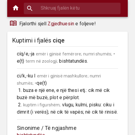
Fjalorthi sjell
Zgjedhuesin
e foljeve!
Kuptimi i fjalës
ciqe
cíq/e,-ja 
 -
emër i gjinisë femërore;
numri shumës;
e(t) 
 bishtatundës.
term në zoologji;
ci/k,-ku I 
emër i gjinisë mashkullore;
numri 
 -qe(t)

shumës;
 1. buza e një ene, e një thesi etj.: cik më cik 
buzë më buzë, plot e përplot.

 2. 
 vlugu, kulmi, pisku: ciku i 
kuptim i figurshëm;
dimrit (i verës); në cik të vapës; në cik të rinisë.
Sinonime / Të ngjashme