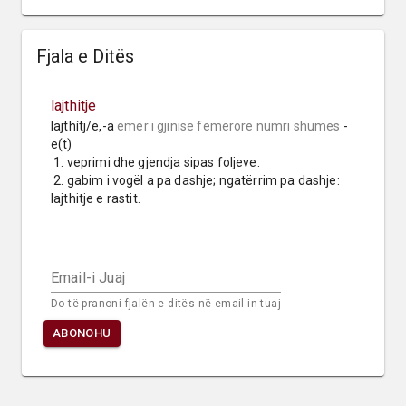
Fjala e Ditës
lajthitje
lajthítj/e,-a 
emër i gjinisë femërore
numri shumës
 -
e(t)

 1. veprimi dhe gjendja sipas foljeve.

 2. gabim i vogël a pa dashje; ngatërrim pa dashje: 
lajthitje e rastit.
Email-i Juaj
Do të pranoni fjalën e ditës në email-in tuaj
ABONOHU