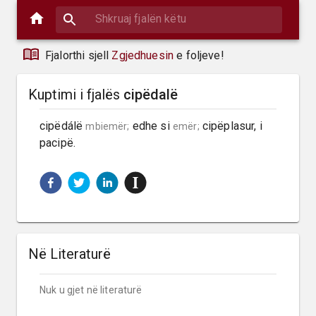
Fjalorthi sjell
Zgjedhuesin
e foljeve!
Kuptimi i fjalës
cipëdalë
cipëdálë 
 edhe si 
 cipëplasur, i 
mbiemër;
emër;
pacipë.
Në Literaturë
Nuk u gjet në literaturë