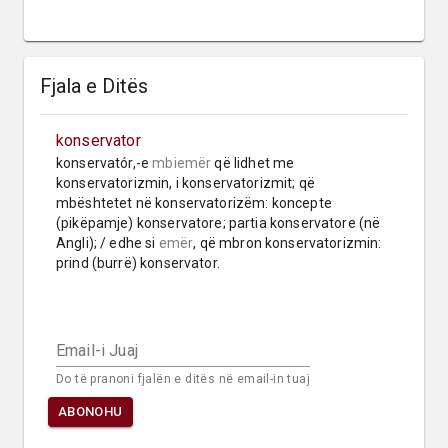
Fjala e Ditës
konservator
konservatór,-e 
mbiemër
 që lidhet me 
konservatorizmin, i konservatorizmit; që 
mbështetet në konservatorizëm: koncepte 
(pikëpamje) konservatore; partia konservatore (në 
Angli); / edhe si 
emër
, që mbron konservatorizmin: 
prind (burrë) konservator.
Email-i Juaj
Do të pranoni fjalën e ditës në email-in tuaj
ABONOHU