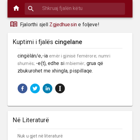
Fjalorthi sjell
Zgjedhuesin
e foljeve!
Kuptimi i fjalës
cingelane
cingëlán/e,-ia 
emër i gjinisë femërore;
numri 
 -e(t), edhe si 
 grua që 
shumës;
mbiemër;
zbukurohet me xhingla, pispillaqe.
Në Literaturë
Nuk u gjet në literaturë