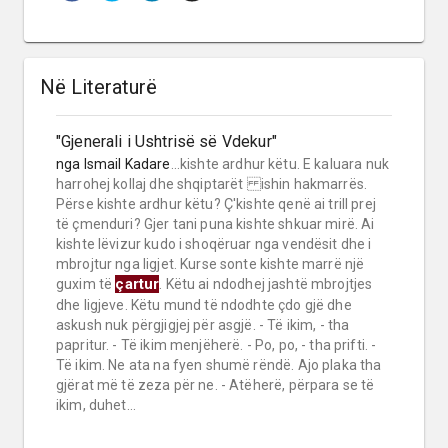
Në Literaturë
"Gjenerali i Ushtrisë së Vdekur"
nga
Ismail Kadare
...kishte ardhur këtu. E kaluara nuk
harrohej kollaj dhe shqiptarët ishin hakmarrës.
Përse kishte ardhur këtu? Ç'kishte qenë ai trill prej
të çmenduri? Gjer tani puna kishte shkuar mirë. Ai
kishte lëvizur kudo i shoqëruar nga vendësit dhe i
mbrojtur nga ligjet. Kurse sonte kishte marrë një
çartur
guxim të
. Këtu ai ndodhej jashtë mbrojtjes
dhe ligjeve. Këtu mund të ndodhte çdo gjë dhe
askush nuk përgjigjej për asgjë. - Të ikim, - tha
papritur. - Të ikim menjëherë. - Po, po, - tha prifti. -
Të ikim. Ne ata na fyen shumë rëndë. Ajo plaka tha
gjërat më të zeza për ne. - Atëherë, përpara se të
ikim, duhet...