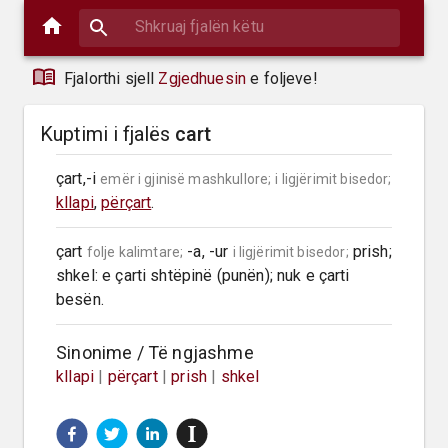
Fjalorthi sjell
Zgjedhuesin
e foljeve!
Kuptimi i fjalës
cart
çart,-i 
emër i gjinisë mashkullore;
i ligjërimit bisedor;
kllapi
, 
përçart
.
çart 
 -a, -ur 
 prish; 
folje kalimtare;
i ligjërimit bisedor;
shkel: e çarti shtëpinë (punën); nuk e çarti 
besën.
Sinonime / Të ngjashme
kllapi
|
përçart
|
prish
|
shkel