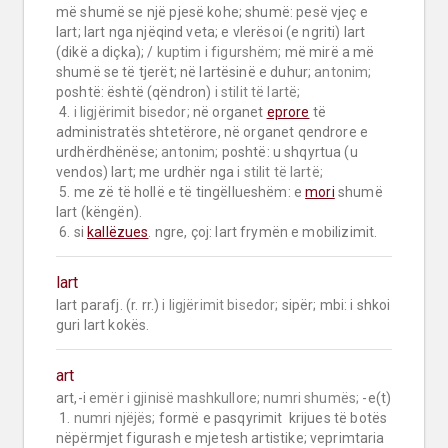
më shumë se një pjesë kohe; shumë: pesë vjeç e 
lart; lart nga njëqind veta; e vlerësoi (e ngriti) lart 
(dikë a diçka); / 
kuptim i figurshëm;
 më mirë a më 
shumë se të tjerët; në lartësinë e duhur; 
antonim;
poshtë: është (qëndron) 
i stilit të lartë;
 4. 
i ligjërimit bisedor;
 në organet 
eprore
 të 
administratës shtetërore, në organet qendrore e 
urdhërdhënëse; 
antonim;
 poshtë: u shqyrtua (u 
vendos) lart; me urdhër nga 
i stilit të lartë;
 5. me zë të hollë e të tingëllueshëm: e 
mori
 shumë 
lart (këngën).

 6. si 
kallëzues
. ngre, çoj: lart frymën e mobilizimit.
lart
lart parafj. (r. rr.) 
i ligjërimit bisedor;
 sipër; mbi: i shkoi 
guri lart kokës.
art
art,-i 
emër i gjinisë mashkullore;
numri shumës;
 -e(t)

 1. 
numri njëjës;
 formë e pasqyrimit  krijues të botës 
nëpërmjet figurash e mjetesh artistike; veprimtaria 