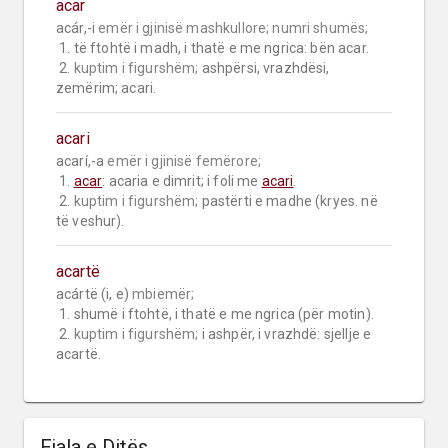
acar
acár,-i 
emër i gjinisë mashkullore;
numri shumës;
 1. të ftohtë i madh, i thatë e me ngrica: bën acar.

 2. 
kuptim i figurshëm;
 ashpërsi, vrazhdësi, 
zemërim; acari.
acari
acarí,-a 
emër i gjinisë femërore;
 1. 
acar
: acaria e dimrit; i foli me 
acari
.

 2. 
kuptim i figurshëm;
 pastërti e madhe (kryes. në 
të veshur).
acartë
acártë (i, e) 
mbiemër;
 1. shumë i ftohtë, i thatë e me ngrica (për motin).

 2. 
kuptim i figurshëm;
 i ashpër, i vrazhdë: sjellje e 
acartë.
Fjala e Ditës