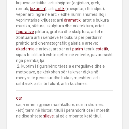
krijuese artistike: arti shqiptar (egjiptian, grek, 
romak, 
bizantin
); arti 
antik
 (mesjetar, i Rilindjes); 
vepër arti; ngre në art; / edhe 
numri shumës;
 lloj i 
veprimtarisë krijuese: arti 
dramatik
; artet e bukura 
muzika, piktura, skulptura dhe arkitektura; artet 
figurative
 piktura, grafika dhe skulptura; artet e 
zbatuara arti i sendeve të bukura për përdorim 
praktik; arti kinematografik; galeria e arteve; 
akademia
 e arteve; art për art 
parim
 teorik 
estetik
, 
sipas të cilit arti është qëllim në vetvete, pavarësisht 
nga përmbajtja.

 2. 
kuptim i figurshëm;
 tërësia e rregullave dhe e 
metodave, që kërkohen për ta kryer diçka në 
mënyrë të përsosur dhe bukur; mjeshtëri: arti 
ushtarak; arti i të folurit; arti i kuzhinës.
car
car,-i 
emër i gjinisë mashkullore;
numri shumës;
-ë(t) 
term në histori;
 titulli i perandorit ose i mbretit 
në disa shtete 
sllave
; ai që e mbante këtë titull.