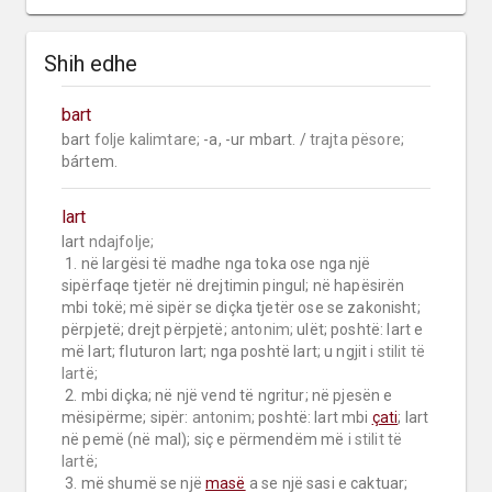
Shih edhe
bart
bart 
folje kalimtare;
 -a, -ur mbart. / 
trajta pësore;
bártem.
lart
lart 
ndajfolje;
 1. në largësi të madhe nga toka ose nga një 
sipërfaqe tjetër në drejtimin pingul; në hapësirën 
mbi tokë; më sipër se diçka tjetër ose se zakonisht; 
përpjetë; drejt përpjetë; 
antonim;
 ulët; poshtë: lart e 
më lart; fluturon lart; nga poshtë lart; u ngjit 
i stilit të 
lartë;
 2. mbi diçka; në një vend të ngritur; në pjesën e 
mësipërme; sipër: 
antonim;
 poshtë: lart mbi 
çati
; lart 
në pemë (në mal); siç e përmendëm më 
i stilit të 
lartë;
 3. më shumë se një 
masë
 a se një sasi e caktuar; 