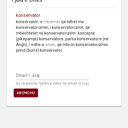
konservator
konservatór,-e 
mbiemër
 që lidhet me 
konservatorizmin, i konservatorizmit; që 
mbështetet në konservatorizëm: koncepte 
(pikëpamje) konservatore; partia konservatore (në 
Angli); / edhe si 
emër
, që mbron konservatorizmin: 
prind (burrë) konservator.
Email-i Juaj
Do të pranoni fjalën e ditës në email-in tuaj
ABONOHU